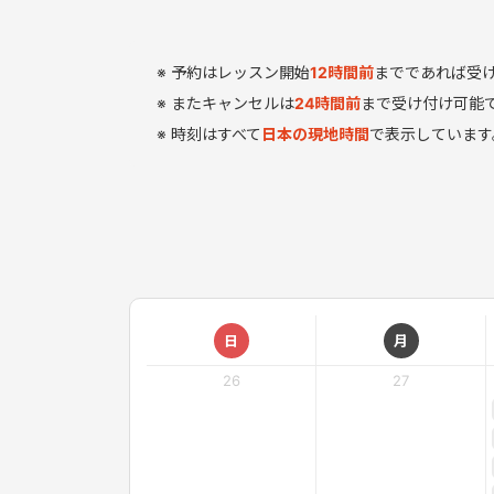
予約はレッスン開始
12
時間
前
までであれば受
またキャンセルは
24時間前
まで受け付け可能
時刻はすべて
日本の現地時間
で表示しています
日
月
26
27