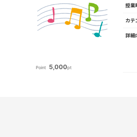
授業
カテ
詳細
5,000
Point
pt