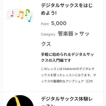
デジタルサックスをはじ
めよう!
5,000
Point
管楽器 > サッ
Category
クス
手軽に始められるデジタルサッ
クスの入門編です
このレッスンはYAMAHAのデジタルサ
ックスを使ったレッスンになります。サ
ックスの基礎的なアンブシュア（口の
形)から、呼吸法、運指、基礎練習など
の入門編となります。基礎が出来たら、
デジタルサックス体験レ
簡単なメロディを吹いてみましょう！
続きを見る »