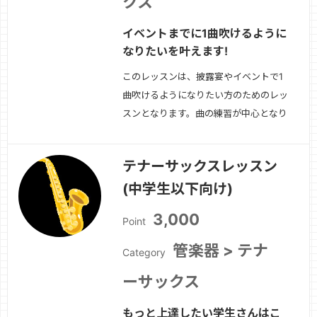
クス
イベントまでに1曲吹けるように
なりたいを叶えます!
このレッスンは、披露宴やイベントで1
曲吹けるようになりたい方のためのレッ
スンとなります。曲の練習が中心となり
ますので、基礎的な奏法から学びたい方
は、「アルトサックスの基礎を学ぼう」
テナーサックスレッスン
のレッスンをご選択ください。（発表日
(中学生以下向け)
が最低でも1ヶ月先の方のみお受け致し
ます)
続きを見る »
3,000
Point
管楽器 > テナ
Category
ーサックス
もっと上達したい学生さんはこ