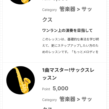
管楽器 > サッ
Category
クス
ワンラン上の演奏を目指して
このレッスンは、基礎的な奏法を学び終
えて、更にステップアップしたい方のた
めのレッスンです。「もっとメロディを
上手に吹きたい」「ヴィブラートをかけ
たい」などの理想の演奏に近づくための
1曲マスター!サックスレ
基礎練習や演奏の仕方をお伝えします。
ッスン
ソプラノサックス、アルトサックス、テ
ナーサックスに対応しています。
続き
5,000
Point
を見る »
管楽器 > サッ
Category