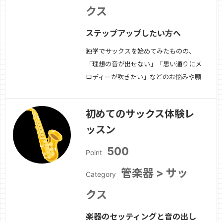
クス
ステップアップしたい方へ
独学でサックスを始めてみたものの、
「理想の音が出せない」「思い通りにメ
ロディーが吹きたい」などのお悩みや願
望はありませんか？そんな方の為の体験
レッスンです。この体験レッスンでは、
初めてのサックス体験レ
ワンポイントアドバイスと練習方法など
ッスン
をお伝えしていきます。また、今後のレ
ッスン方針についてもご相談しましょ
500
Point
う。
続きを見る »
管楽器 > サッ
Category
クス
楽器のセッティングと音の出し