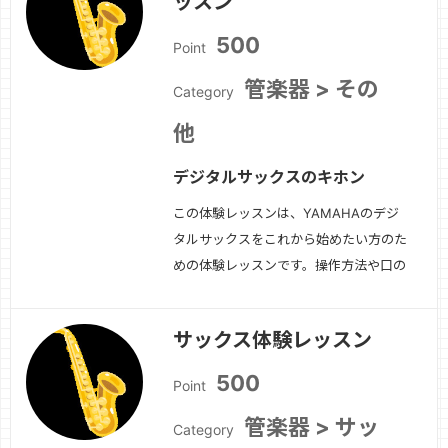
ッスン
500
Point
管楽器 > その
Category
他
デジタルサックスのキホン
この体験レッスンは、YAMAHAのデジ
タルサックスをこれから始めたい方のた
めの体験レッスンです。操作方法や口の
形、音の出し方などについてお伝えしま
す。また今後のレッスン方針についても
サックス体験レッスン
ご相談しましょう。
続きを見る »
500
Point
管楽器 > サッ
Category