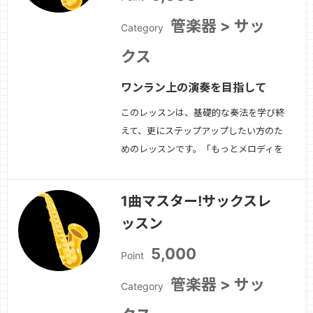
管楽器 > サッ
Category
クス
ワンラン上の演奏を目指して
このレッスンは、基礎的な奏法を学び終
えて、更にステップアップしたい方のた
めのレッスンです。「もっとメロディを
上手に吹きたい」「ヴィブラートをかけ
たい」などの理想の演奏に近づくための
1曲マスター!サックスレ
基礎練習や演奏の仕方をお伝えします。
ッスン
ソプラノサックス、アルトサックス、テ
ナーサックスに対応しています。
続き
5,000
Point
を見る »
管楽器 > サッ
Category