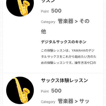
ッスン
500
Point
管楽器 > その
Category
他
デジタルサックスのキホン
この体験レッスンは、YAMAHAのデジ
タルサックスをこれから始めたい方のた
めの体験レッスンです。操作方法や口の
形、音の出し方などについてお伝えしま
す。また今後のレッスン方針についても
サックス体験レッスン
ご相談しましょう。
続きを見る »
500
Point
管楽器 > サッ
Category