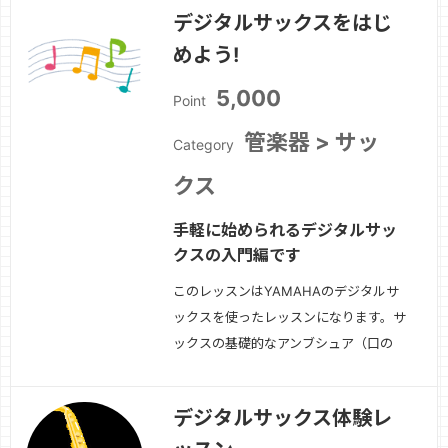
デジタルサックスをはじ
めよう!
5,000
Point
管楽器 > サッ
Category
クス
手軽に始められるデジタルサッ
クスの入門編です
このレッスンはYAMAHAのデジタルサ
ックスを使ったレッスンになります。サ
ックスの基礎的なアンブシュア（口の
形)から、呼吸法、運指、基礎練習など
の入門編となります。基礎が出来たら、
デジタルサックス体験レ
簡単なメロディを吹いてみましょう！
続きを見る »