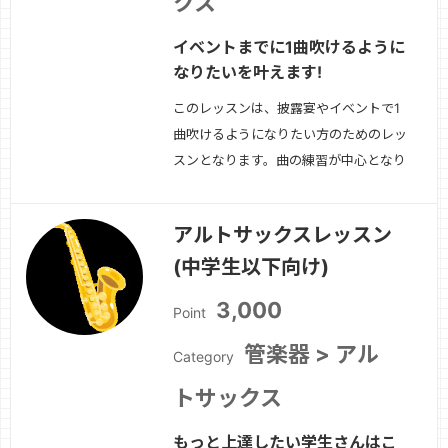
クス
イベントまでに1曲吹けるように
なりたいを叶えます!
このレッスンは、披露宴やイベントで1
曲吹けるようになりたい方のためのレッ
スンとなります。曲の練習が中心となり
ますので、基礎的な奏法から学びたい方
は、「アルトサックスの基礎を学ぼう」
アルトサックスレッスン
のレッスンをご選択ください。（発表日
(中学生以下向け)
が最低でも1ヶ月先の方のみお受け致し
ます)
続きを見る »
3,000
Point
管楽器 > アル
Category
トサックス
もっと上達したい学生さんはこ