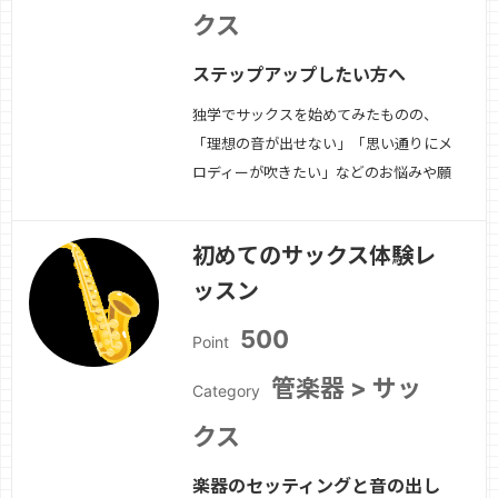
クス
ステップアップしたい方へ
独学でサックスを始めてみたものの、
「理想の音が出せない」「思い通りにメ
ロディーが吹きたい」などのお悩みや願
望はありませんか？そんな方の為の体験
レッスンです。この体験レッスンでは、
初めてのサックス体験レ
ワンポイントアドバイスと練習方法など
ッスン
をお伝えしていきます。また、今後のレ
ッスン方針についてもご相談しましょ
500
Point
う。
続きを見る »
管楽器 > サッ
Category
クス
楽器のセッティングと音の出し