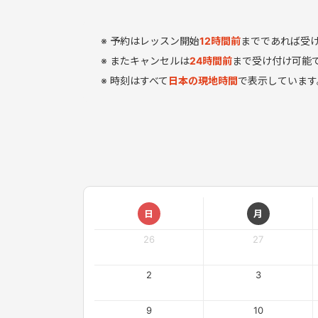
予約はレッスン開始
12
時間
前
までであれば受
またキャンセルは
24時間前
まで受け付け可能
時刻はすべて
日本の現地時間
で表示しています
日
月
26
27
2
3
9
10