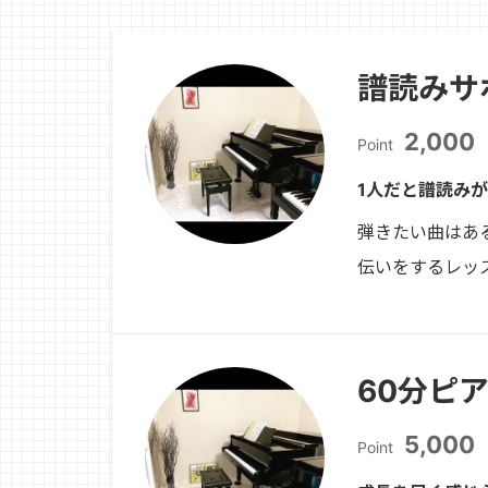
譜読みサ
2,000
Point
1人だと譜読み
弾きたい曲はあ
伝いをするレッ
60分ピ
5,000
Point