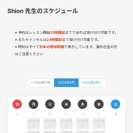
Shion 先生のスケジュール
予約はレッスン開始
12
時間
前
までであれば受け付け可能です。
またキャンセルは
24時間前
まで受け付け可能です。
時刻はすべて
日本の現地時間
で表示しています。海外在住の方
はご注意ください
« 2026年7月
2026年8月
2026年9月 »
日
月
火
水
木
金
土
26
27
28
29
30
31
1
13:00 終
13:00 終
13:00 終
13:00 終
13:00 終
了
了
了
了
了
13:30 終
13:30 終
13:30 終
13:30 終
13:30 終