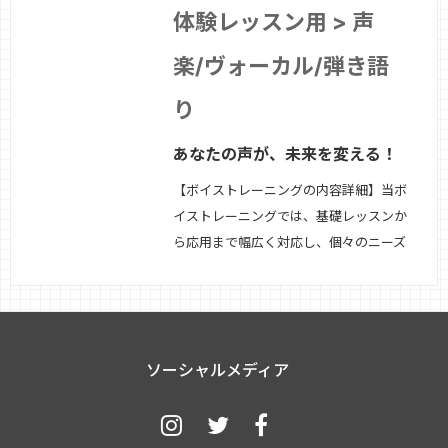
体験レッスン用 > 声
楽/ヴォーカル/弾き語
り
あなたの声が、未来を変える！
【ボイストレーニングの内容詳細】当ボ
イストレーニングでは、基礎レッスンか
ら応用まで幅広く対応し、個々のニーズ
に合わせた効果的な指導を行います。以
下のプロセスでレッスンを進めます。1.
現在の歌に対する悩みをヒアリング2.
まず、受講者が抱えている歌や発声に関
ソーシャルメディア
する悩みや課題を丁寧にお聞きします。
これに…
続きを見る »