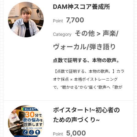
DAM神スコア養成所
宅で再現できる練習方法に絞って・継続
すれば必ず変化が出る内容をお伝えしま
7,700
Point
す。当日の流れとタイムスケジュール
① 声のチェック…
続きを見る »
その他 > 声楽/
Category
ヴォーカル/弾き語り
点数で証明する、本物の歌声。
【点数で証明する、本物の歌声。】カラ
オケ採点 × 本格ボイストレーニング
で、"聴かせる"から"届く"歌声へ「歌が
上手くなりたい」「高得点を出したい」
そんな気持ちを持つあなたへ。このレッ
ボイスタート!~初心者の
スンでは、カラオケの採点システムを有
ための声づくり~
効活用しながら、確実に“結果”を出す実
力派ボーカルメソッドを提供します。点
5,000
Point
数に直…
続きを見る »