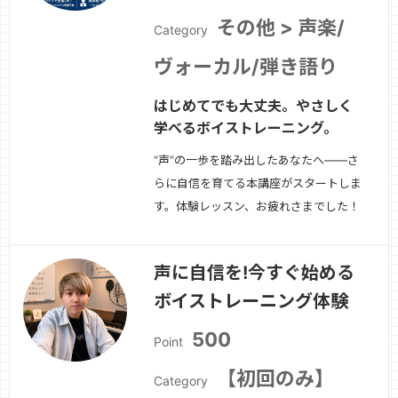
その他 > 声楽/
Category
ヴォーカル/弾き語り
はじめてでも大丈夫。やさしく
学べるボイストレーニング。
“声”の一歩を踏み出したあなたへ——さ
らに自信を育てる本講座がスタートしま
す。体験レッスン、お疲れさまでした！
「声を出すって楽しい」「もっとできる
ようになりたい」そんな気持ちを感じた
声に自信を!今すぐ始める
方に向けて、次のステップとなる本講座
ボイストレーニング体験
をご案内します。**『ボイスタート！〜
初心者のための声づくり〜 本講座』**
500
Point
では、…
続きを見る »
【初回のみ】
Category