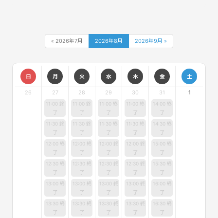
« 2026年7月
2026年8月
2026年9月 »
日
月
火
水
木
金
土
26
27
28
29
30
31
1
11:00 終
11:00 終
11:00 終
11:00 終
14:00 終
了
了
了
了
了
11:30 終
11:30 終
11:30 終
11:30 終
14:30 終
了
了
了
了
了
12:00 終
12:00 終
12:00 終
12:00 終
15:00 終
了
了
了
了
了
12:30 終
12:30 終
12:30 終
12:30 終
15:30 終
了
了
了
了
了
13:00 終
13:00 終
13:00 終
13:00 終
16:00 終
了
了
了
了
了
13:30 終
13:30 終
13:30 終
13:30 終
16:30 終
了
了
了
了
了