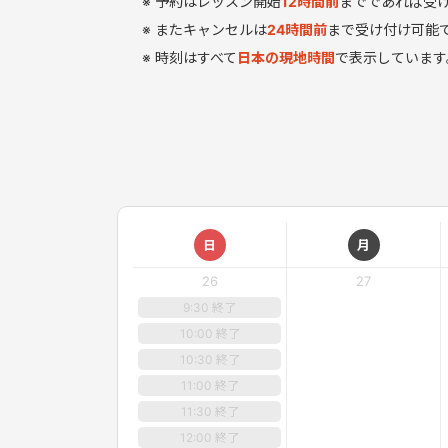
予約はレッスン開始
12
時間
前
までであれば受
またキャンセルは
24時間前
まで受け付け可能
時刻はすべて
日本の現地時間
で表示しています
日
月
26
27
9:30 終了
10:00 終了
10:30 終了
11:00 終了
11:30 終了
12:00 終了