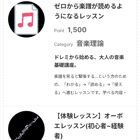
ゼロから楽譜が読めるよ
習・DTMでの吹奏楽パート管理・作
うになるレッスン
曲・編曲者向け基礎知識対象・吹奏楽経
験者・再開勢・DTMで管楽器を扱いた
1,500
Point
い方・編曲や作曲…
続きを見る »
音楽理論
Category
ドレミから始める、大人の音楽
基礎講座。
楽譜を見ると緊張する…という方のため
の、「わかる」→「読める」→「使え
る」へ進むレッスンです。学べる内容・
音符・休符の種類・リズムの数え方（実
践型）・拍子・小節・反復記号の理解・
【体験レッスン】オーボ
ト音記号・ヘ音記号の読み方・初見練習
エレッスン(初心者~経験
のコツ向いている方・独学で挫折した
方・新しい趣味として音楽を始めたい
者)