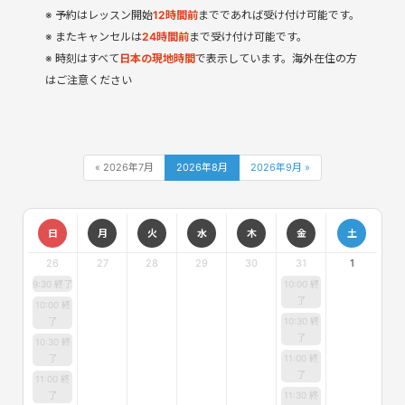
予約はレッスン開始
12
時間
前
までであれば受け付け可能です。
またキャンセルは
24時間前
まで受け付け可能です。
時刻はすべて
日本の現地時間
で表示しています。海外在住の方
はご注意ください
« 2026年7月
2026年8月
2026年9月 »
日
月
火
水
木
金
土
26
27
28
29
30
31
1
9:30 終了
10:00 終
了
10:00 終
了
10:30 終
了
10:30 終
了
11:00 終
了
11:00 終
了
11:30 終