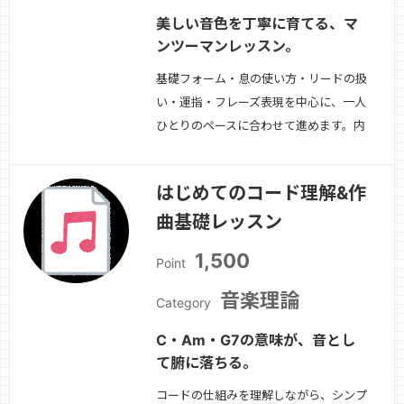
美しい音色を丁寧に育てる、マ
ンツーマンレッスン。
基礎フォーム・息の使い方・リードの扱
い・運指・フレーズ表現を中心に、一人
ひとりのペースに合わせて進めます。内
容例・アンブシュア・姿勢・ブレスと音
の立ち上がり・音程コントロール・タン
はじめてのコード理解&作
ギング・ロングトーン・表現・曲練習・
曲基礎レッスン
課題整理吹奏楽・ソロ・趣味演奏、目的
に合わせて指導します。
続きを見る »
1,500
Point
音楽理論
Category
C・Am・G7の意味が、音とし
て腑に落ちる。
コードの仕組みを理解しながら、シンプ