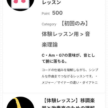
目的に合わせて指導します。
続きを見
レッスン
る »
500
Point
【初回のみ】
Category
体験レッスン用 > 音
楽理論
C・Am・G7の意味が、音とし
て腑に落ちる。
コードの仕組みを理解しながら、シンプ
ルな作曲までつなげるレッスンです。・
メジャー／マイナーの違い・ダイアトニ
ックコード・使いやすく覚えられる進
行-コードからメロディを作る方法・伴
【体験レッスン】移調楽
奏と構成の考え方初心者の「わからな
い」を一緒に整理します。
続きを見る