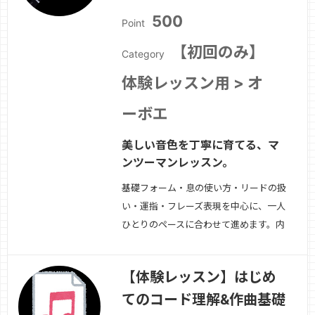
方・DTM・作曲に…
続きを見る »
500
Point
【初回のみ】
Category
体験レッスン用 > オ
ーボエ
美しい音色を丁寧に育てる、マ
ンツーマンレッスン。
基礎フォーム・息の使い方・リードの扱
い・運指・フレーズ表現を中心に、一人
ひとりのペースに合わせて進めます。内
容例↓・アンブシュア・姿勢・ブレスと
音の立ち上がり・音程コントロール・タ
【体験レッスン】はじめ
ンギング・ロングトーン・表現・曲練
てのコード理解&作曲基礎
習・課題整理吹奏楽・ソロ・趣味演奏、