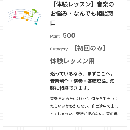
【体験レッスン】音楽の
解・ト音記号・ヘ音記号の読み方・初見
お悩み・なんでも相談窓
練習のコツ向いている方・独学で挫折し
た方・新しい趣味として音楽を始めたい
口
方・DTM・作曲…
続きを見る »
500
Point
【初回のみ】
Category
体験レッスン用
迷っているなら、まずここへ。
音楽制作・演奏・基礎理論…気
軽に相談できます。
音楽を始めたいけれど、何から手をつけ
たらいいかわからない。作曲途中で止ま
ってしまった。楽譜が読めない。音の選
び方や方向性が不安。——そんな方のた
めの相談レッスンです。ご希望に応じて