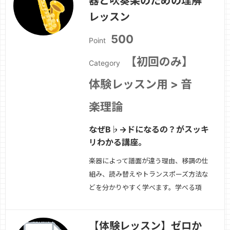
器と吹奏楽のための理解
»
レッスン
500
Point
【初回のみ】
Category
体験レッスン用 > 音
楽理論
なぜB♭→ドになるの？がスッキ
リわかる講座。
楽器によって譜面が違う理由、移調の仕
組み、読み替えやトランスポーズ方法な
どを分かりやすく学べます。学べる項
目・B♭/E♭楽器の仕組み・移調の計算
方法（思考ルール）・実際の譜面で練
【体験レッスン】ゼロか
習・DTMでの吹奏楽パート管理・作