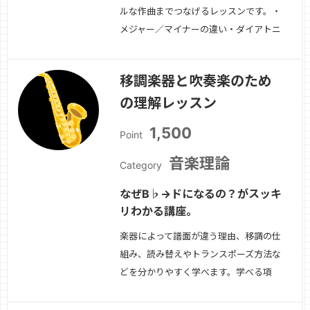
ルな作曲までつなげるレッスンです。・
メジャー／マイナーの違い・ダイアトニ
ックコード・使いやすく覚えられる進
行-コードからメロディを作る方法・伴
移調楽器と吹奏楽のため
奏と構成の考え方初心者の「わからな
の理解レッスン
い」を一緒に整理します。
続きを見る
»
1,500
Point
音楽理論
Category
なぜB♭→ドになるの？がスッキ
リわかる講座。
楽器によって譜面が違う理由、移調の仕
組み、読み替えやトランスポーズ方法な
どを分かりやすく学べます。学べる項
目・B♭/E♭楽器の仕組み・移調の計算
方法（思考ルール）・実際の譜面で練