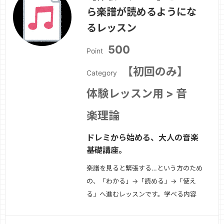
ら楽譜が読めるようにな
曲・編曲者向け基礎知識対象・吹奏楽経
験者・再開勢・DTMで管楽器を扱いた
るレッスン
い方・編曲や作曲…
続きを見る »
500
Point
【初回のみ】
Category
体験レッスン用 > 音
楽理論
ドレミから始める、大人の音楽
基礎講座。
楽譜を見ると緊張する…という方のため
の、「わかる」→「読める」→「使え
る」へ進むレッスンです。学べる内容
↓・音符・休符の種類・リズムの数え方
（実践型）・拍子・小節・反復記号の理