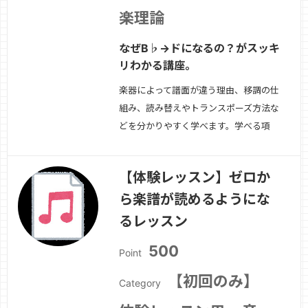
楽理論
なぜB♭→ドになるの？がスッキ
リわかる講座。
楽器によって譜面が違う理由、移調の仕
組み、読み替えやトランスポーズ方法な
どを分かりやすく学べます。学べる項
目・B♭/E♭楽器の仕組み・移調の計算
方法（思考ルール）・実際の譜面で練
【体験レッスン】ゼロか
習・DTMでの吹奏楽パート管理・作
ら楽譜が読めるようにな
曲・編曲者向け基礎知識対象・吹奏楽経
験者・再開勢・DTMで管楽器を扱いた
るレッスン
い方・編曲や作曲…
続きを見る »
500
Point
【初回のみ】
Category