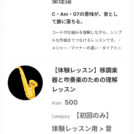
楽理論
C・Am・G7の意味が、音とし
て腑に落ちる。
コードの仕組みを理解しながら、シンプ
ルな作曲までつなげるレッスンです。・
メジャー／マイナーの違い・ダイアトニ
ックコード・使いやすく覚えられる進
行-コードからメロディを作る方法・伴
【体験レッスン】移調楽
奏と構成の考え方初心者の「わからな
器と吹奏楽のための理解
い」を一緒に整理します。
続きを見る
»
レッスン
500
Point
【初回のみ】
Category
体験レッスン用 > 音