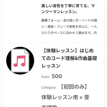
美しい音色を丁寧に育てる、マ
ンツーマンレッスン。
基礎フォーム・息の使い方・リードの扱
い・運指・フレーズ表現を中心に、一人
ひとりのペースに合わせて進めます。内
容例↓・アンブシュア・姿勢・ブレスと
音の立ち上がり・音程コントロール・タ
【体験レッスン】はじめ
ンギング・ロングトーン・表現・曲練
てのコード理解&作曲基礎
習・課題整理吹奏楽・ソロ・趣味演奏、
目的に合わせて指導します。
続きを見
レッスン
る »
500
Point
【初回のみ】
Category
体験レッスン用 > 音