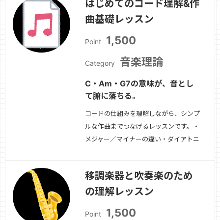
はじめてのコード理解&作
ギング・ロングトーン・表現・曲練習・
曲基礎レッスン
課題整理吹奏楽・ソロ・趣味演奏、目的
に合わせて指導します。
続きを見る »
1,500
Point
音楽理論
Category
C・Am・G7の意味が、音とし
て腑に落ちる。
コードの仕組みを理解しながら、シンプ
ルな作曲までつなげるレッスンです。・
メジャー／マイナーの違い・ダイアトニ
ックコード・使いやすく覚えられる進
行-コードからメロディを作る方法・伴
移調楽器と吹奏楽のため
奏と構成の考え方初心者の「わからな
の理解レッスン
い」を一緒に整理します。
続きを見る
»
1,500
Point