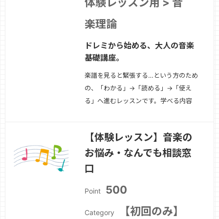
体験レッスン用 > 音
楽理論
ドレミから始める、大人の音楽
基礎講座。
楽譜を見ると緊張する…という方のため
の、「わかる」→「読める」→「使え
る」へ進むレッスンです。学べる内容
↓・音符・休符の種類・リズムの数え方
（実践型）・拍子・小節・反復記号の理
【体験レッスン】音楽の
解・ト音記号・ヘ音記号の読み方・初見
お悩み・なんでも相談窓
練習のコツ向いている方・独学で挫折し
た方・新しい趣味として音楽を始めたい
口
方・DTM・作曲…
続きを見る »
500
Point
【初回のみ】
Category