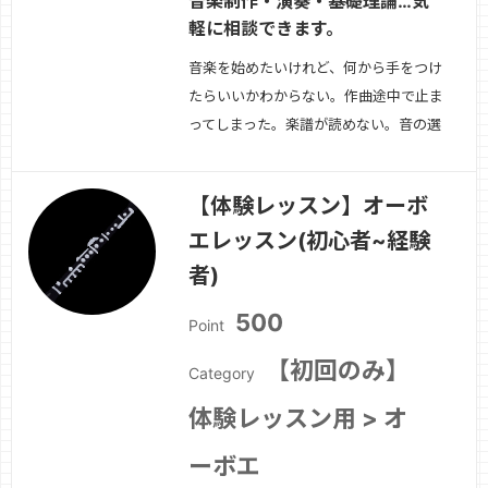
音楽制作・演奏・基礎理論…気
軽に相談できます。
音楽を始めたいけれど、何から手をつけ
たらいいかわからない。作曲途中で止ま
ってしまった。楽譜が読めない。音の選
び方や方向性が不安。——そんな方のた
めの相談レッスンです。ご希望に応じて
【体験レッスン】オーボ
下記のテーマからお選びいただけます・
エレッスン(初心者~経験
作曲・アレンジの方向性相談・音楽理
論・楽譜の読み方・移調楽器の理解・演
者)
奏や表現につい…
続きを見る »
500
Point
【初回のみ】
Category
体験レッスン用 > オ
ーボエ