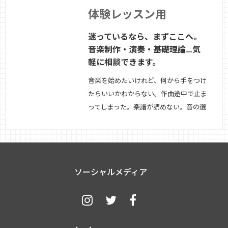
体験レッスン用
迷っているなら、まずここへ。
音楽制作・演奏・基礎理論…気
軽に相談できます。
音楽を始めたいけれど、何から手をつけ
たらいいかわからない。作曲途中で止ま
ってしまった。楽譜が読めない。音の選
び方や方向性が不安。——そんな方のた
めの相談レッスンです。ご希望に応じて
下記のテーマからお選びいただけます・
作曲・アレンジの方向性相談・音楽理
ソーシャルメディア
論・楽譜の読み方・移調楽器の理解・演
奏や表現につい…
続きを見る »