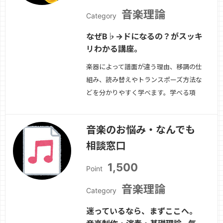
音楽理論
Category
なぜB♭→ドになるの？がスッキ
リわかる講座。
楽器によって譜面が違う理由、移調の仕
組み、読み替えやトランスポーズ方法な
どを分かりやすく学べます。学べる項
目・B♭/E♭楽器の仕組み・移調の計算
方法（思考ルール）・実際の譜面で練
音楽のお悩み・なんでも
習・DTMでの吹奏楽パート管理・作
相談窓口
曲・編曲者向け基礎知識対象・吹奏楽経
験者・再開勢・DTMで管楽器を扱いた
1,500
Point
い方・編曲や作曲…
続きを見る »
音楽理論
Category
迷っているなら、まずここへ。