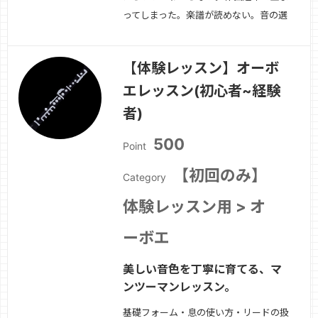
ってしまった。楽譜が読めない。音の選
び方や方向性が不安。——そんな方のた
めの相談レッスンです。ご希望に応じて
【体験レッスン】オーボ
下記のテーマからお選びいただけます・
エレッスン(初心者~経験
作曲・アレンジの方向性相談・音楽理
論・楽譜の読み方・移調楽器の理解・演
者)
奏や表現につい…
続きを見る »
500
Point
【初回のみ】
Category
体験レッスン用 > オ
ーボエ
美しい音色を丁寧に育てる、マ
ンツーマンレッスン。
基礎フォーム・息の使い方・リードの扱