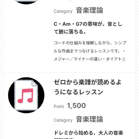
音楽理論
Category
C・Am・G7の意味が、音とし
て腑に落ちる。
コードの仕組みを理解しながら、シンプ
ルな作曲までつなげるレッスンです。・
メジャー／マイナーの違い・ダイアトニ
ックコード・使いやすく覚えられる進
行-コードからメロディを作る方法・伴
ゼロから楽譜が読めるよ
奏と構成の考え方初心者の「わからな
うになるレッスン
い」を一緒に整理します。
続きを見る
»
1,500
Point
音楽理論
Category
ドレミから始める、大人の音楽