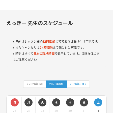
えっきー 先生のスケジュール
予約はレッスン開始
12
時間
前
までであれば受け付け可能です。
またキャンセルは
24時間前
まで受け付け可能です。
時刻はすべて
日本の現地時間
で表示しています。海外在住の方
はご注意ください
« 2026年7月
2026年8月
2026年9月 »
日
月
火
水
木
金
土
26
27
28
29
30
31
1