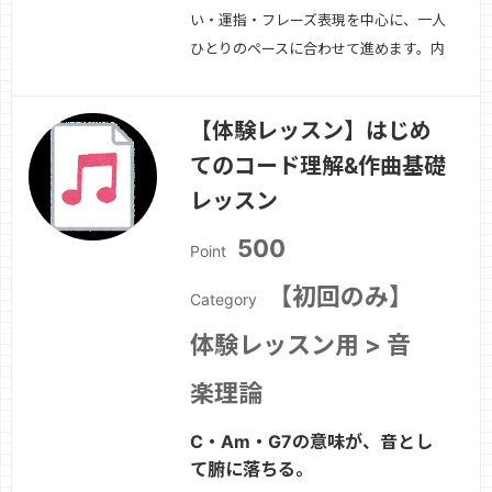
い・運指・フレーズ表現を中心に、一人
ひとりのペースに合わせて進めます。内
容例↓・アンブシュア・姿勢・ブレスと
音の立ち上がり・音程コントロール・タ
【体験レッスン】はじめ
ンギング・ロングトーン・表現・曲練
てのコード理解&作曲基礎
習・課題整理吹奏楽・ソロ・趣味演奏、
目的に合わせて指導します。
続きを見
レッスン
る »
500
Point
【初回のみ】
Category
体験レッスン用 > 音
楽理論
C・Am・G7の意味が、音とし
て腑に落ちる。