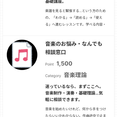
基礎講座。
楽譜を見ると緊張する…という方のため
の、「わかる」→「読める」→「使え
る」へ進むレッスンです。学べる内容・
音符・休符の種類・リズムの数え方（実
践型）・拍子・小節・反復記号の理解・
音楽のお悩み・なんでも
ト音記号・ヘ音記号の読み方・初見練習
相談窓口
のコツ向いている方・独学で挫折した
方・新しい趣味として音楽を始めたい
1,500
Point
方・DTM・作曲に…
続きを見る »
音楽理論
Category
迷っているなら、まずここへ。
音楽制作・演奏・基礎理論…気
軽に相談できます。
音楽を始めたいけれど、何から手をつけ
たらいいかわからない。作曲途中で止ま