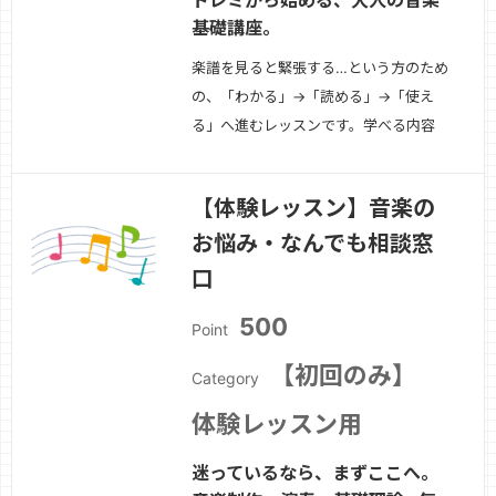
基礎講座。
楽譜を見ると緊張する…という方のため
の、「わかる」→「読める」→「使え
る」へ進むレッスンです。学べる内容
↓・音符・休符の種類・リズムの数え方
（実践型）・拍子・小節・反復記号の理
【体験レッスン】音楽の
解・ト音記号・ヘ音記号の読み方・初見
お悩み・なんでも相談窓
練習のコツ向いている方・独学で挫折し
た方・新しい趣味として音楽を始めたい
口
方・DTM・作曲…
続きを見る »
500
Point
【初回のみ】
Category
体験レッスン用
迷っているなら、まずここへ。