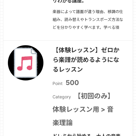
リわかる講座。
楽器によって譜面が違う理由、移調の仕
組み、読み替えやトランスポーズ方法な
どを分かりやすく学べます。学べる項
目・B♭/E♭楽器の仕組み・移調の計算
方法（思考ルール）・実際の譜面で練
【体験レッスン】ゼロか
習・DTMでの吹奏楽パート管理・作
ら楽譜が読めるようにな
曲・編曲者向け基礎知識対象・吹奏楽経
験者・再開勢・DTMで管楽器を扱いた
るレッスン
い方・編曲や作曲…
続きを見る »
500
Point
【初回のみ】
Category
体験レッスン用 > 音
楽理論
ドレミから始める、大人の音楽