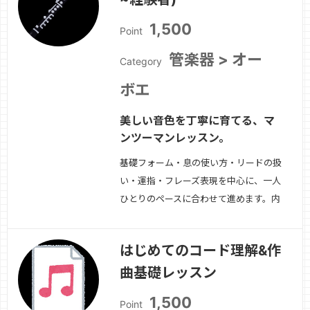
1,500
Point
管楽器 > オー
Category
ボエ
美しい音色を丁寧に育てる、マ
ンツーマンレッスン。
基礎フォーム・息の使い方・リードの扱
い・運指・フレーズ表現を中心に、一人
ひとりのペースに合わせて進めます。内
容例・アンブシュア・姿勢・ブレスと音
の立ち上がり・音程コントロール・タン
はじめてのコード理解&作
ギング・ロングトーン・表現・曲練習・
曲基礎レッスン
課題整理吹奏楽・ソロ・趣味演奏、目的
に合わせて指導します。
続きを見る »
1,500
Point