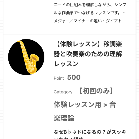
コードの仕組みを理解しながら、シンプ
ルな作曲までつなげるレッスンです。・
メジャー／マイナーの違い・ダイアトニ
ックコード・使いやすく覚えられる進
行-コードからメロディを作る方法・伴
【体験レッスン】移調楽
奏と構成の考え方初心者の「わからな
器と吹奏楽のための理解
い」を一緒に整理します。
続きを見る
»
レッスン
500
Point
【初回のみ】
Category
体験レッスン用 > 音
楽理論
なぜB♭→ドになるの？がスッキ