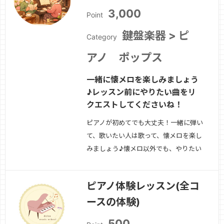
3,000
Point
鍵盤楽器 > ピ
Category
アノ ポップス
一緒に懐メロを楽しみましょう
♪レッスン前にやりたい曲をリ
クエストしてくださいね！
ピアノが初めてでも大丈夫！一緒に弾い
て、歌いたい人は歌って、懐メロを楽し
みましょう♪懐メロ以外でも、やりたい
曲がある大人の方むけ！一緒に奏でる楽
しい音楽の時間にしましょう！
続きを
ピアノ体験レッスン(全コ
見る »
ースの体験)
500