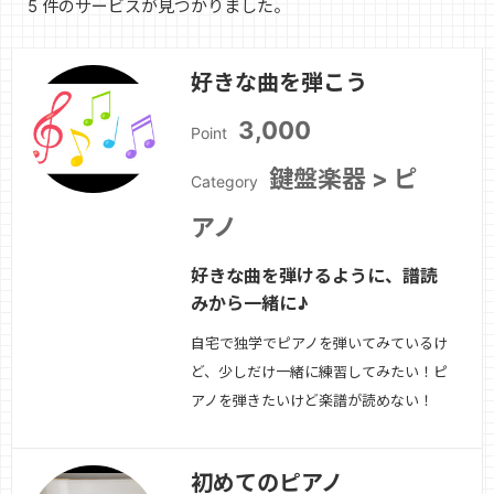
5 件のサービスが見つかりました。
好きな曲を弾こう
3,000
Point
鍵盤楽器 > ピ
Category
アノ
好きな曲を弾けるように、譜読
みから一緒に♪
自宅で独学でピアノを弾いてみているけ
ど、少しだけ一緒に練習してみたい！ピ
アノを弾きたいけど楽譜が読めない！
中々弾けるようにならないから、一緒に
練習したい！などなどあなたに寄り添い
初めてのピアノ
ます。一緒に練習させてください！
続