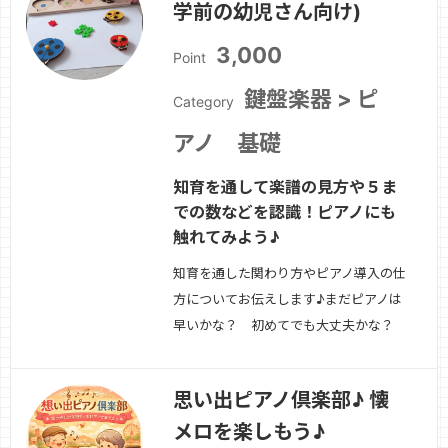
学前の幼児さん向け)
で始めてみませんか？
続きを見る »
3,000
Point
鍵盤楽器 > ピ
Category
アノ 基礎
知育を通して楽譜の見方や５ま
での数などを認識！ピアノにも
触れてみよう♪
知育を通した関わり方やピアノ導入の仕
方についてお伝えします♪まだピアノは
早いかな？ 初めてでも大丈夫かな？
下の子がいるから、中々ピアノ教室に連
れていけない！そんな方におすすめのコ
思い出ピアノ倶楽部♪ 懐
ースです！一緒に楽しみましょう♪
続き
メロを楽しもう♪
を見る »