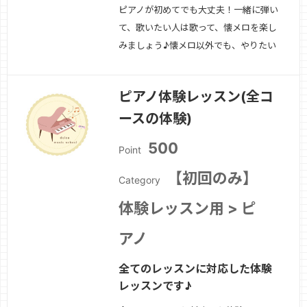
ピアノが初めてでも大丈夫！一緒に弾い
て、歌いたい人は歌って、懐メロを楽し
みましょう♪懐メロ以外でも、やりたい
曲がある大人の方むけ！一緒に奏でる楽
しい音楽の時間にしましょう！
続きを
ピアノ体験レッスン(全コ
見る »
ースの体験)
500
Point
【初回のみ】
Category
体験レッスン用 > ピ
アノ
全てのレッスンに対応した体験
レッスンです♪