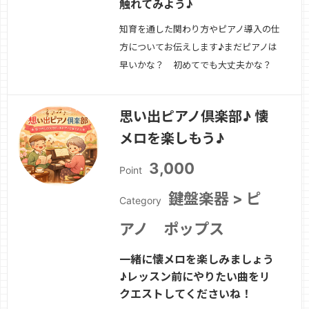
触れてみよう♪
知育を通した関わり方やピアノ導入の仕
方についてお伝えします♪まだピアノは
早いかな？ 初めてでも大丈夫かな？
下の子がいるから、中々ピアノ教室に連
れていけない！そんな方におすすめのコ
思い出ピアノ倶楽部♪ 懐
ースです！一緒に楽しみましょう♪
続き
メロを楽しもう♪
を見る »
3,000
Point
鍵盤楽器 > ピ
Category
アノ ポップス
一緒に懐メロを楽しみましょう
♪レッスン前にやりたい曲をリ
クエストしてくださいね！