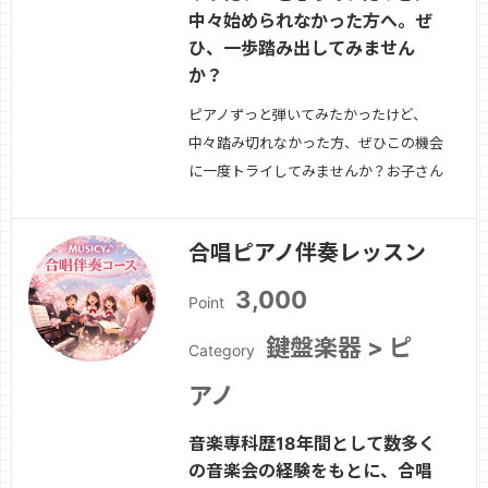
中々始められなかった方へ。ぜ
ひ、一歩踏み出してみません
か？
ピアノずっと弾いてみたかったけど、
中々踏み切れなかった方、ぜひこの機会
に一度トライしてみませんか？お子さん
がピアノを習いたいと言っているけど、
下のお子さんが小さくて送迎できず、困
合唱ピアノ伴奏レッスン
っている方。ぜひ一度自宅でオンライン
で始めてみませんか？
続きを見る »
3,000
Point
鍵盤楽器 > ピ
Category
アノ
音楽専科歴18年間として数多く
の音楽会の経験をもとに、合唱