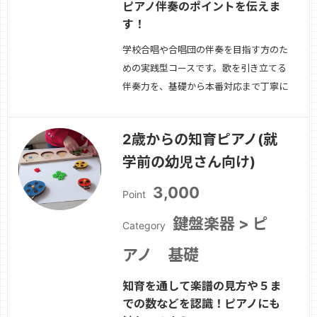
ピアノ伴奏のポイントを伝えま
す！
学校合唱や合唱団の伴奏を目指す方のた
めの実践型コースです。歌を引き立てる
伴奏力を、基礎から本番対応まで丁寧に
身につけます。講師は小学校音楽専科と
して18年間指導し、日々子どもたちの
2歳からの知育ピアノ(就
歌声に寄り添ってきました。学校現場で
学前の幼児さん向け)
培った経験をもとに、「歌いやすい伴
奏」「指揮と合う伴奏」「本番で安心し
3,000
Point
て弾ける伴奏」…
続きを見る »
鍵盤楽器 > ピ
Category
アノ 基礎
知育を通して楽譜の見方や５ま
での数などを認識！ピアノにも