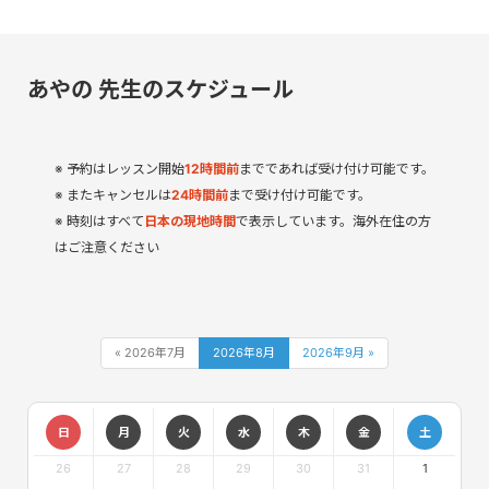
あやの 先生のスケジュール
予約はレッスン開始
12
時間
前
までであれば受け付け可能です。
またキャンセルは
24時間前
まで受け付け可能です。
時刻はすべて
日本の現地時間
で表示しています。海外在住の方
はご注意ください
« 2026年7月
2026年8月
2026年9月 »
日
月
火
水
木
金
土
26
27
28
29
30
31
1