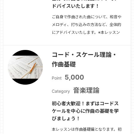
ドバイスいたします！
ご自身で作曲された曲について、和音や
メロディ、打ち込みの方法など、全体的
にアドバイスいたします。※本レッスン
には、DAWまたはSibeliusなどの楽譜作
成ソフト等で作成された音源と簡単な楽
コード・スケール理論・
譜があると好ましいです。楽譜だけの持
作曲基礎
ち込みも可能ですが、音源と一緒である
ほうが好ましいです。
続きを見る »
5,000
Point
音楽理論
Category
初心者大歓迎！まずはコードス
ケールを中心に作曲の基礎を学
びましょう！
本レッスンは作曲基礎編となります。初