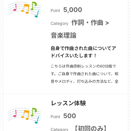
5,000
Point
作詞・作曲 >
Category
音楽理論
自身で作曲された曲についてア
ドバイスいたします！
こちらは作曲添削レッスンの60分版で
す。ご自身で作曲された曲について、和
音やメロディ、打ち込みの方法など、全
体的にアドバイスいたします。※本レッ
スンには、DAWまたはSibeliusなどの楽
レッスン体験
譜作成ソフト等で作成された音源と簡単
な楽譜があると好ましいです。楽譜だけ
500
Point
の持ち込みも可能ですが、音源と一緒で
あ…
続きを見る »
【初回のみ】
Category