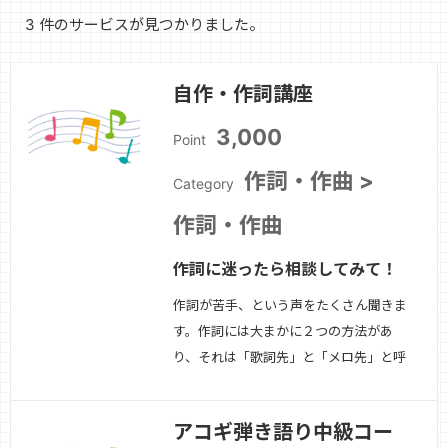
3 件のサービスが見つかりました。
自作・作詞講座
3,000
Point
作詞・作曲 >
Category
作詞・作曲
作詞に迷ったら相談してみて！
作詞が苦手、という声をたくさん聞きま
す。作詞には大まかに２つの方法があ
り、それは「歌詞先」と「メロ先」と呼
ばれます。歌詞が先の場合は、テーマを
決めて歌詞を書いたり、逆に歌詞を書い
アコギ弾き語り中級コー
ているうちにテーマが見えてきたりしま