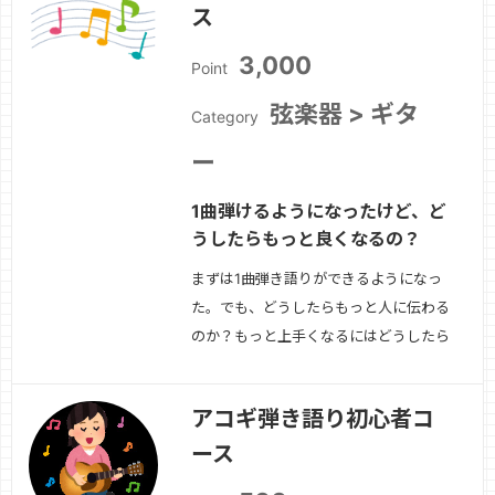
ス
す。メロディが先の場合は、メロディか
ら想像する言葉を連想したり、自分の思
3,000
Point
っていることを…
続きを見る »
弦楽器 > ギタ
Category
ー
1曲弾けるようになったけど、ど
うしたらもっと良くなるの？
まずは1曲弾き語りができるようになっ
た。でも、どうしたらもっと人に伝わる
のか？もっと上手くなるにはどうしたら
いいのか？を一緒に考え、実践するコー
スです。たとえば、サビでグッと力を入
アコギ弾き語り初心者コ
れる、逆にもっと力を抜く。メトロノー
ース
ムに合わせて練習した方がいい場合もあ
るし、逆に自分のペースにグッと引き込