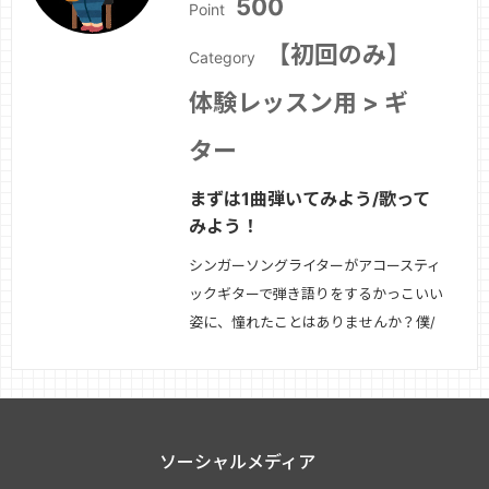
500
Point
んだ方が魅力…
続きを見る »
【初回のみ】
Category
体験レッスン用 > ギ
ター
まずは1曲弾いてみよう/歌って
みよう！
シンガーソングライターがアコースティ
ックギターで弾き語りをするかっこいい
姿に、憧れたことはありませんか？僕/
私もやってみたい！けどギターが上手に
弾けない、歌が上手く歌えない、ギター
と歌を同時にやるとどうしても上手く行
かない、指が痛くなるし、あまり楽しめ
ソーシャルメディア
ない etc...弾き語りはシンプルな分、自