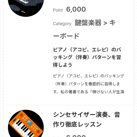
ス、効果音などを実際に作っていきま
6,000
Point
す。懇切丁寧…
続きを見る »
鍵盤楽器 > キ
Category
ーボード
ピアノ（アコピ、エレピ）のバ
ッキング（伴奏）パターンを習
得しよう
ピアノ（アコピ、エレピ）のバッキング
（伴奏）パターンを徹底的に習得しま
す。私の著書である「弾けない人が生演
奏のように打ち込むキーボード演奏レシ
ピ100（CD付）」を使用して、
シンセサイザー演奏、音
POPS,ROCK,SOUL/FUNK/BLUES,JAZZ/FUS
作り徹底レッスン
MUSIC と多ジャンルの中から厳選さ…
続きを見る »