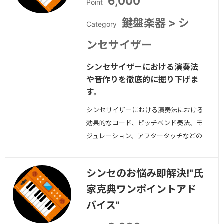
6,000
Point
鍵盤楽器 > シ
Category
ンセサイザー
シンセサイザーにおける演奏法
や音作りを徹底的に掘り下げま
す。
シンセサイザーにおける演奏法における
効果的なコード、ピッチベンド奏法、モ
ジュレーション、アフタータッチなどの
効果的な使い方や、音作りにおけるヒン
ト＆ティップス、目的の音色に近づける
シンセのお悩み即解決!"氏
ノウハウなど、をわかりやすく伝授しま
家克典ワンポイントアド
す。初心者、熟練者は問いません。シン
セサイザーを徹底的に使いこなしましょ
バイス"
う。ハード＆…
続きを見る »