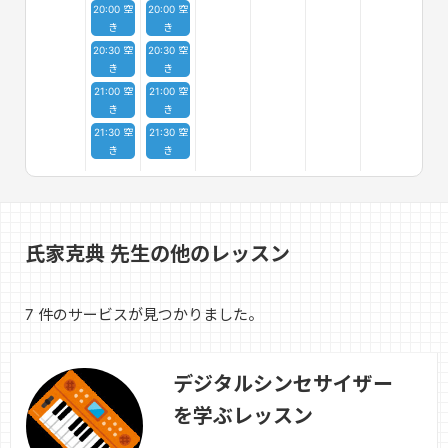
20:00 空
20:00 空
き
き
20:30 空
20:30 空
き
き
21:00 空
21:00 空
き
き
21:30 空
21:30 空
き
き
氏家克典 先生の他のレッスン
7 件のサービスが見つかりました。
デジタルシンセサイザー
を学ぶレッスン