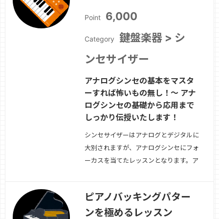
のデジタルシンセも、そういうインター
6,000
Point
フェイスはよ…
続きを見る »
鍵盤楽器 > シ
Category
ンセサイザー
アナログシンセの基本をマスタ
ーすれば怖いもの無し！〜 アナ
ログシンセの基礎から応用まで
しっかり伝授いたします！
シンセサイザーはアナログとデジタルに
大別されますが、アナログシンセにフォ
ーカスを当てたレッスンとなります。ア
ナログシンセの基本的構造である
VCO、VCF、VCA、EG、LFOをじっく
ピアノバッキングパター
り理解した上で、様々な基本音色である
ンを極めるレッスン
オルガン、ストリングス、ピアノ、ブラ