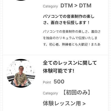
DTM > DTM
Category
パソコンでの音楽制作の楽し
さ、面白さを伝授します！
パソコンでの音楽制作の楽しさ、面白さ
を独自のカリキュラムで伝授いたしま
す。初心者、熟練者とも大歓迎！またあ
なたに最適な機材やプラグインソフトウ
エアも提案いたします。対応DAWは、
全てのレッスンに関して
スタインバーグのCubaseシリーズ、ア
体験可能です!
ップルのGarageBandとなります。
続
きを見る »
500
Point
【初回のみ】
Category
体験レッスン用 >