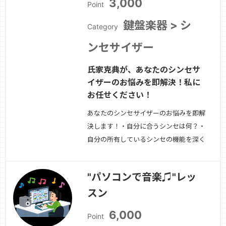
3,000
Point
鍵盤楽器 > シ
Category
ンセサイザー
氏家克典が、あなたのシンセサ
イザーのお悩みを即解決！私に
お任せください！
あなたのシンセサイザーのお悩みを即解
決します！・自分に合うシンセは何？・
自分の所有しているシンセの機能を深く
知りたい・シンセの超基本を知りたい・
バンドでのシンセの効果的な活用方法
"パソコンで音楽♫"レッ
を知りたいなどなど、シンセサイザーに
スン
関する全てのお悩みに最高＆最適なアド
バイスをいたします。私、氏家にお任せ
6,000
Point
ください！
続きを見る »