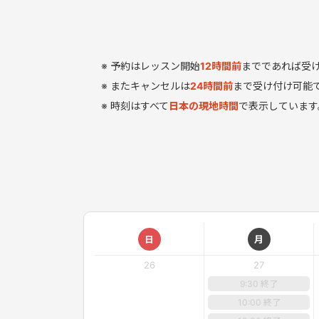
予約はレッスン開始
12
時間
前
までであれば受
またキャンセルは
24時間前
まで受け付け可能
時刻はすべて
日本の現地時間
で表示しています
日
月
26
27
9:30 終了
10:00 終了