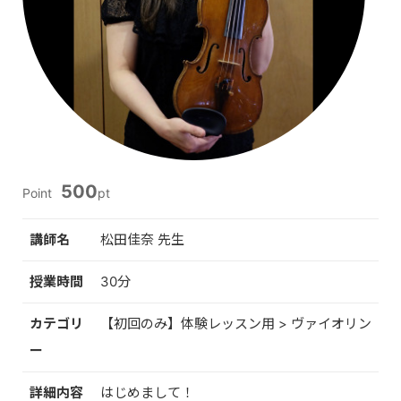
500
Point
pt
講師名
松田佳奈 先生
授業時間
30分
カテゴリ
【初回のみ】体験レッスン用 > ヴァイオリン
ー
詳細内容
はじめまして！