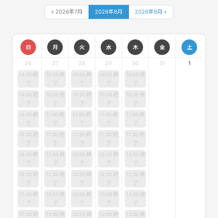
« 2026年7月
2026年8月
2026年9月 »
日
月
火
水
木
金
土
26
27
28
29
30
31
1
14:00 終
10:00 終
10:00 終
10:00 終
10:00 終
了
了
了
了
了
14:30 終
10:30 終
10:30 終
10:30 終
10:30 終
了
了
了
了
了
15:00 終
11:00 終
11:00 終
11:00 終
11:00 終
了
了
了
了
了
15:30 終
11:30 終
11:30 終
11:30 終
11:30 終
了
了
了
了
了
16:00 終
12:00 終
12:00 終
12:00 終
12:00 終
了
了
了
了
了
16:30 終
12:30 終
12:30 終
12:30 終
12:30 終
了
了
了
了
了
17:00 終
13:00 終
13:00 終
13:00 終
13:00 終
了
了
了
了
了
17:30 終
13:30 終
13:30 終
13:30 終
13:30 終