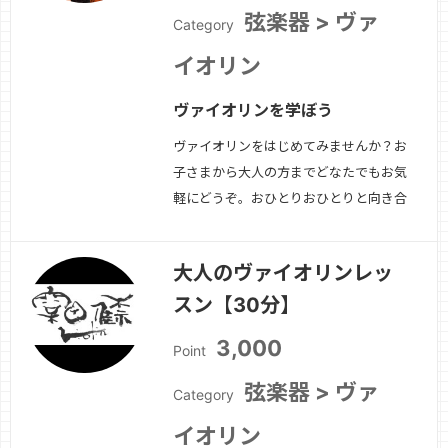
弦楽器 > ヴァ
Category
イオリン
ヴァイオリンを学ぼう
ヴァイオリンをはじめてみませんか？お
子さまから大人の方までどなたでもお気
軽にどうぞ。おひとりおひとりと向き合
い、それぞれに合ったレッスンを心がけ
ております！
続きを見る »
大人のヴァイオリンレッ
スン【30分】
3,000
Point
弦楽器 > ヴァ
Category
イオリン