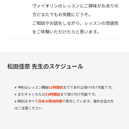
ヴァイオリンのレッスンにご興味がおありの
方どなたでもお気軽にどうぞ。
ご相談やお話をしながら、レッスンの雰囲気
をご体験いただけたらと思います。
松田佳奈 先生のスケジュール
予約はレッスン開始
12
時間
前
までであれば受け付け可能です。
またキャンセルは
24時間前
まで受け付け可能です。
時刻はすべて
日本の現地時間
で表示しています。海外在住の方
はご注意ください