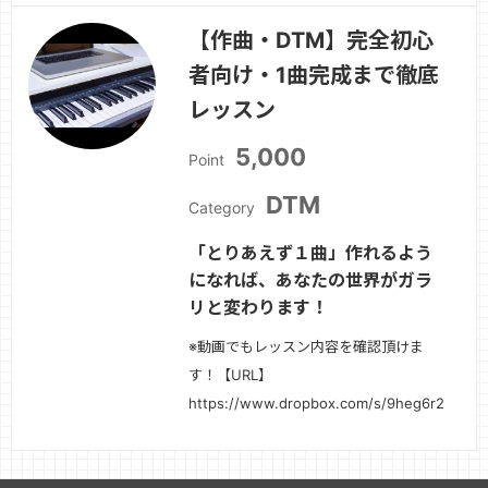
べて薄っぺらい・つまらない・しょぼ
【作曲・DTM】完全初心
い。◆EQ、コンプ、色々知ったが、結
者向け・1曲完成まで徹底
局上手く扱えていない気がする。
◆Youtube、サイトで初心者向けのノ
レッスン
ウハウはたくさ…
続きを見る »
5,000
Point
DTM
Category
「とりあえず１曲」作れるよう
になれば、あなたの世界がガラ
リと変わります！
※動画でもレッスン内容を確認頂けま
す！【URL】
https://www.dropbox.com/s/9heg6r
続きを見る »