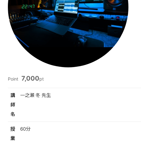
7,000
Point
pt
講
一之瀬 冬 先生
師
名
授
60分
業