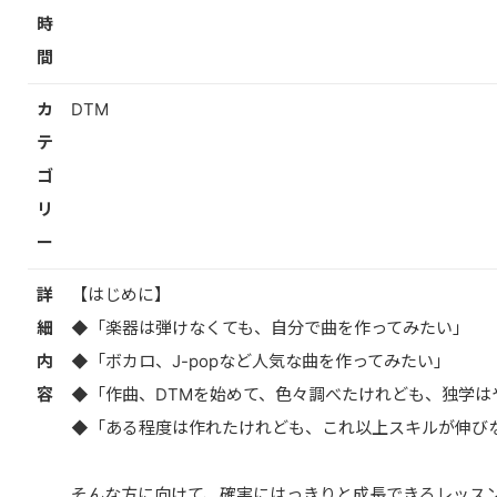
時
間
カ
DTM
テ
ゴ
リ
ー
詳
【はじめに】
細
◆「楽器は弾けなくても、自分で曲を作ってみたい」
内
◆「ボカロ、J-popなど人気な曲を作ってみたい」
容
◆「作曲、DTMを始めて、色々調べたけれども、独学は
◆「ある程度は作れたけれども、これ以上スキルが伸び
そんな方に向けて、確実にはっきりと成長できるレッス