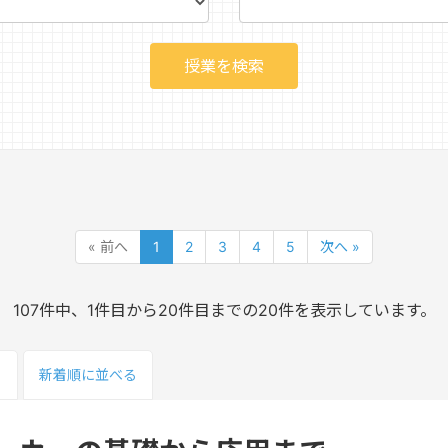
« 前へ
1
2
3
4
5
次へ »
107件中、1件目から20件目までの20件を表示しています。
る
新着順
に並べる