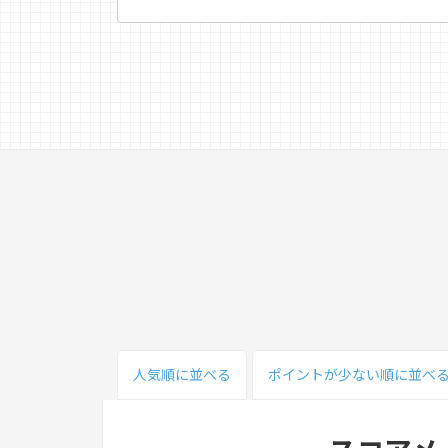
人気順
に並べる
ポイント
が少ない
順
に並べ