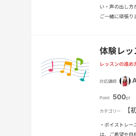
い・声の出し方
ご一緒に頑張り
体験レッ
レッスンの進め
対応講師
500
Point
pt
【初
カテゴリー
・ボイストレー
は、ご希望や目