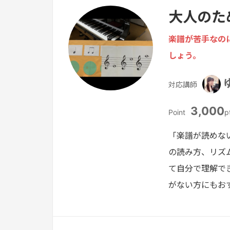
大人のた
楽譜が苦手なの
しょう。
対応講師
3,000
Point
p
「楽譜が読めな
の読み方、リズ
て自分で理解で
がない方にもお