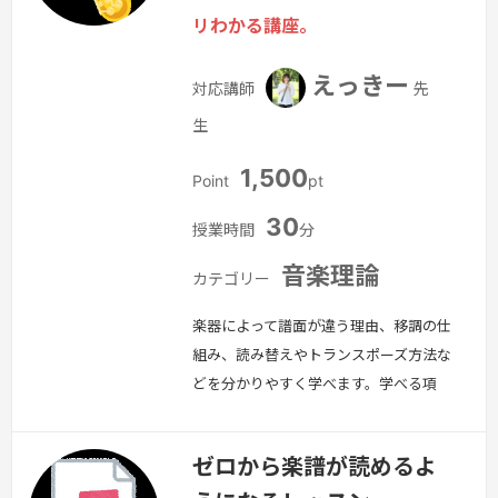
リわかる講座。
えっきー
対応講師
先
生
1,500
Point
pt
30
授業時間
分
音楽理論
カテゴリー
楽器によって譜面が違う理由、移調の仕
組み、読み替えやトランスポーズ方法な
どを分かりやすく学べます。学べる項
目・B♭/E♭楽器の仕組み・移調の計算
方法（思考ルール）・実際の譜面で練
ゼロから楽譜が読めるよ
習・DTMでの吹奏楽パート管理・作