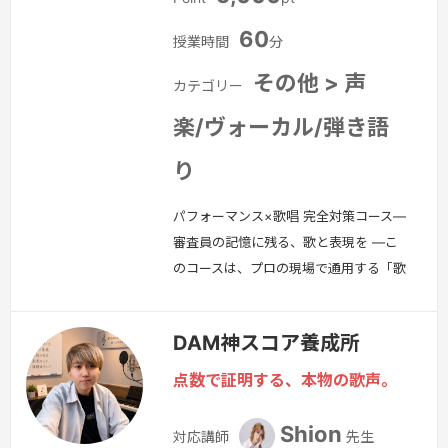
60
授業時間
分
その他 > 声
カテゴリー
楽/ヴォーカル/弾き語
り
パフォーマンス×歌唱 完全対策コース―
審査員の記憶に残る、歌と表現を ―こ
のコースは、プロの現場で通用する「歌
唱力」と「表現力」を総合的に磨き上
げ、オーディションでの合格を勝ち取る
DAM神スコア養成所
ことを目的としたマンツーマン特化・単
発制のレッスンです。審査の現場で求め
点数で証明する、本物の歌声。
られるのは、単なる“うまさ”ではありま
せん。短時間で人の心をつかむ「伝える
Shion
対応講師
先生