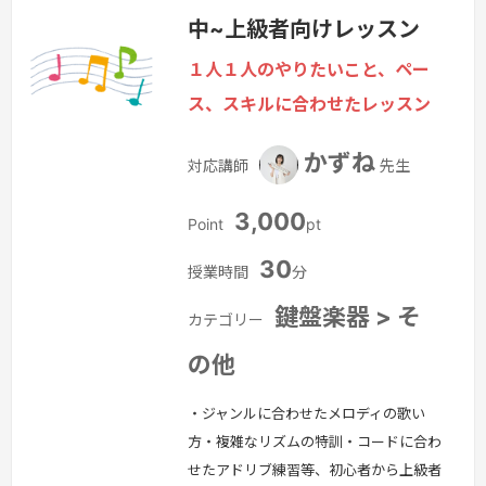
す。まずは片手ずつ練習して、指番号の
中~上級者向けレッスン
チェック、上手に弾くためのコツ、練習
方法などをレッスンしていきます。基礎
１人１人のやりたいこと、ペー
練習も大切なので、「大人のためのバイ
ス、スキルに合わせたレッスン
エル」を使って音階や和音などの練習も
並行してレッスンしていけたらと思いま
かずね
対応講師
先生
す。
続きを見る »
3,000
Point
pt
30
授業時間
分
鍵盤楽器 > そ
カテゴリー
の他
・ジャンルに合わせたメロディの歌い
方・複雑なリズムの特訓・コードに合わ
せたアドリブ練習等、初心者から上級者