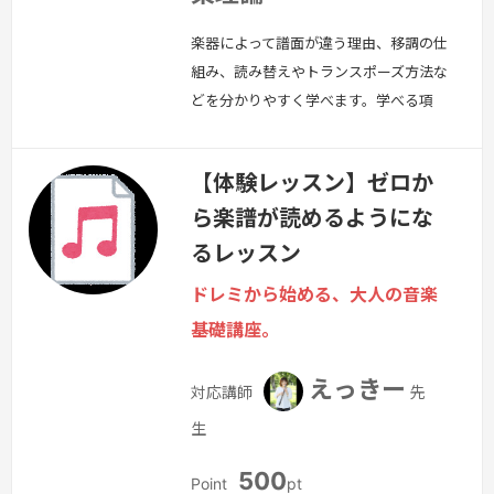
楽器によって譜面が違う理由、移調の仕
組み、読み替えやトランスポーズ方法な
どを分かりやすく学べます。学べる項
目・B♭/E♭楽器の仕組み・移調の計算
方法（思考ルール）・実際の譜面で練
【体験レッスン】ゼロか
習・DTMでの吹奏楽パート管理・作
ら楽譜が読めるようにな
曲・編曲者向け基礎知識対象・吹奏楽経
験者・再開勢・DTMで管楽器を扱いた
るレッスン
い方・編曲や作曲に進む方
続きを見る
ドレミから始める、大人の音楽
»
基礎講座。
えっきー
対応講師
先
生
500
Point
pt