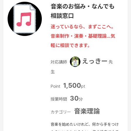
音楽のお悩み・なんでも
ト音記号・ヘ音記号の読み方・初見練習
相談窓口
のコツ向いている方・独学で挫折した
方・新しい趣味として音楽を始めたい
迷っているなら、まずここへ。
方・DTM・作曲に進みたい方※ゆっく
音楽制作・演奏・基礎理論…気
り・丁寧に進めます。焦らなくて大丈夫
軽に相談できます。
です。
続きを見る »
えっきー
対応講師
先
生
1,500
Point
pt
30
授業時間
分
音楽理論
カテゴリー
音楽を始めたいけれど、何から手をつけ