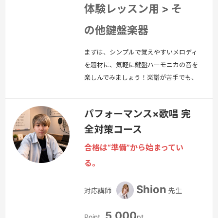
体験レッスン用 > そ
の他鍵盤楽器
まずは、シンプルで覚えやすいメロディ
を題材に、気軽に鍵盤ハーモニカの音を
楽しんでみましょう！楽譜が苦手でも、
一緒にゆっくり音を出しながら、指の動
かし方や吹き方を練習していきます。
パフォーマンス×歌唱 完
続きを見る »
全対策コース
合格は“準備”から始まってい
る。
Shion
対応講師
先生
5,000
Point
pt