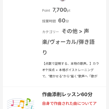
力」と、自分らしさを最大限に引き出す
「パフォーマンス力」です。「技術」
7,700
Point
pt
と…
続きを見る »
60
授業時間
分
その他 > 声
カテゴリー
楽/ヴォーカル/弾き語
り
【点数で証明する、本物の歌声。】カラ
オケ採点 × 本格ボイストレーニング
で、"聴かせる"から"届く"歌声へ「歌が
上手くなりたい」「高得点を出したい」
そんな気持ちを持つあなたへ。このレッ
作曲添削レッスン60分
スンでは、カラオケの採点システムを有
効活用しながら、確実に“結果”を出す実
自身で作曲された曲についてア
力派ボーカルメソッドを提供します。点