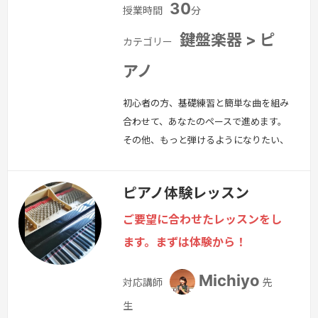
30
授業時間
分
鍵盤楽器 > ピ
カテゴリー
アノ
初心者の方、基礎練習と簡単な曲を組み
合わせて、あなたのペースで進めます。
その他、もっと弾けるようになりたい、
挑戦したい曲がある、初見が上手になり
たい…なんでも大丈夫。曲も、クラシッ
ピアノ体験レッスン
クでも、ポップスでも、ご要望をお聞き
しながら、進めていきます。
続きを見
ご要望に合わせたレッスンをし
る »
ます。まずは体験から！
Michiyo
対応講師
先
生