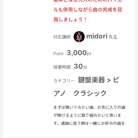
イントアドバイスができればと思いま
ルも併用しながら曲の完成を目
す。
続きを見る »
指しましょう！
midori
対応講師
先生
3,000
Point
pt
30
授業時間
分
鍵盤楽器 > ピ
カテゴリー
アノ クラシック
まずは弾いてみたい曲、お気に入りの曲
が弾けるように取り組みたいと思いま
す。選曲に迷う時は一緒にお好みの曲を
探すお手伝いもさせて頂きたいと思いま