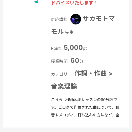
ドバイスいたします！
数に直結する歌唱技術を分析し、数字で
実力を可視化。さらに、その先にあ
サカモトマ
対応講師
る“本物の表現力”まで導きます。■ レ…
続きを見る »
モル
先生
5,000
Point
pt
60
授業時間
分
作詞・作曲 >
カテゴリー
音楽理論
こちらは作曲添削レッスンの60分版で
す。ご自身で作曲された曲について、和
音やメロディ、打ち込みの方法など、全
体的にアドバイスいたします。※本レッ
スンには、DAWまたはSibeliusなどの楽