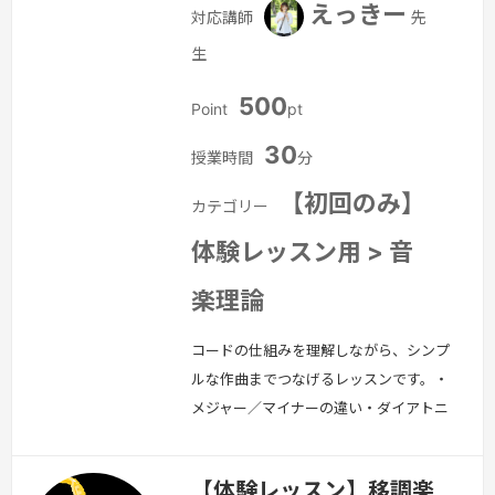
えっきー
対応講師
先
生
500
Point
pt
30
授業時間
分
【初回のみ】
カテゴリー
体験レッスン用 > 音
楽理論
コードの仕組みを理解しながら、シンプ
ルな作曲までつなげるレッスンです。・
メジャー／マイナーの違い・ダイアトニ
ックコード・使いやすく覚えられる進
行-コードからメロディを作る方法・伴
【体験レッスン】移調楽
奏と構成の考え方初心者の「わからな