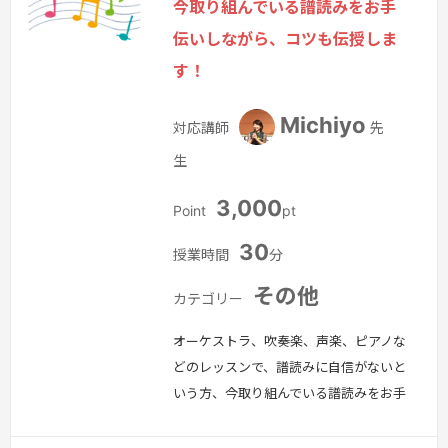
今取り組んでいる譜読みをお手
ます。ここから素敵な音楽人生が始まり
伝いしながら、コツも伝授しま
ますように！
続きを見る »
す！
Michiyo
対応講師
先
生
3,000
Point
pt
30
授業時間
分
その他
カテゴリー
オーケストラ、吹奏楽、声楽、ピアノな
どのレッスンで、譜読みに自信がないと
いう方、今取り組んでいる譜読みをお手
伝いしながら、コツも伝授します！ピア
ノでなくても大丈夫です。（声楽は、イ