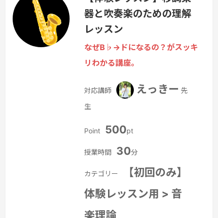
器と吹奏楽のための理解
い」を一緒に整理します。
続きを見る
»
レッスン
なぜB♭→ドになるの？がスッキ
リわかる講座。
えっきー
対応講師
先
生
500
Point
pt
30
授業時間
分
【初回のみ】
カテゴリー
体験レッスン用 > 音
楽理論