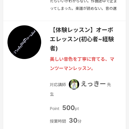
たらいいかわからない。作曲途中で止ま
ってしまった。楽譜が読めない。音の選
び方や方向性が不安。——そんな方のた
めの相談レッスンです。ご希望に応じて
【体験レッスン】オーボ
下記のテーマからお選びいただけます・
エレッスン(初心者~経験
作曲・アレンジの方向性相談・音楽理
論・楽譜の読み方・移調楽器の理解・演
者)
奏や表現についてのアドバイス・
美しい音色を丁寧に育てる、マ
AudiostockやSNS投稿についての相
ンツーマンレッスン。
談・練習・制作の習慣化サポート・作品
添削…
続きを見る »
えっきー
対応講師
先
生
500
Point
pt
30
授業時間
分