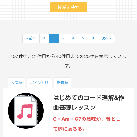
« 前へ
1
2
3
4
5
6
次へ »
107件中、21件目から40件目までの20件を表示していま
す。
人気順
ポイント
順
新着順
はじめてのコード理解&作
曲基礎レッスン
C・Am・G7の意味が、音とし
て腑に落ちる。