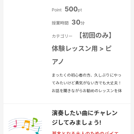
500
Point
pt
30
授業時間
分
【初回のみ】
カテゴリー
体験レッスン用 > ピ
アノ
まったくの初心者の方、久しぶりにやっ
てみたいけど勇気がない方でも大丈夫！
お話を聞きながらお勧めのレッスンを体
験していただきます。とにかく、オンラ
インでピアノのレッスンを受ける体験を
演奏したい曲にチャレン
してみましょう。その他、今こういうこ
ジしてみましょう!
とにつまずいているんだけど、どうすれ
ばいいか悩んでいるという方にもワンポ
基本となる大人のためのバイエ