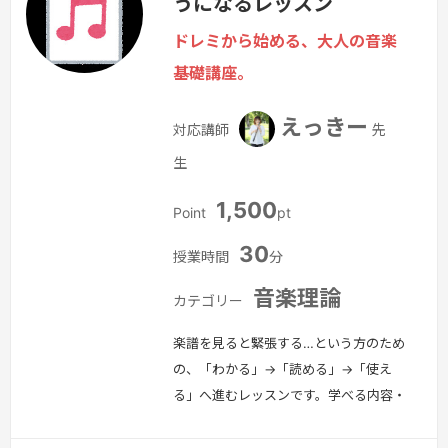
うになるレッスン
曲・編曲者向け基礎知識対象・吹奏楽経
験者・再開勢・DTMで管楽器を扱いた
ドレミから始める、大人の音楽
い方・編曲や作曲に進む方
続きを見る
基礎講座。
»
えっきー
対応講師
先
生
1,500
Point
pt
30
授業時間
分
音楽理論
カテゴリー
楽譜を見ると緊張する…という方のため
の、「わかる」→「読める」→「使え
る」へ進むレッスンです。学べる内容・
音符・休符の種類・リズムの数え方（実
践型）・拍子・小節・反復記号の理解・