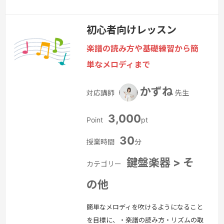
まで１人１人のご要望に合わせたレッス
ンをします。
続きを見る »
初心者向けレッスン
楽譜の読み方や基礎練習から簡
単なメロディまで
かずね
対応講師
先生
3,000
Point
pt
30
授業時間
分
鍵盤楽器 > そ
カテゴリー
の他
簡単なメロディを吹けるようになること
を目標に、・楽譜の読み方・リズムの取