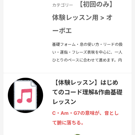
【初回のみ】
カテゴリー
体験レッスン用 > オ
ーボエ
基礎フォーム・息の使い方・リードの扱
い・運指・フレーズ表現を中心に、一人
ひとりのペースに合わせて進めます。内
容例↓・アンブシュア・姿勢・ブレスと
音の立ち上がり・音程コントロール・タ
【体験レッスン】はじめ
ンギング・ロングトーン・表現・曲練
てのコード理解&作曲基礎
習・課題整理吹奏楽・ソロ・趣味演奏、
目的に合わせて指導します。
続きを見
レッスン
る »
C・Am・G7の意味が、音とし
て腑に落ちる。