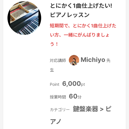
とにかく1曲仕上げたい!
タリア語、フランス語、ドイツ語、英語
ピアノレッスン
などの歌、対応可能です。）
続きを見
る »
短期間で、とにかく1曲仕上げた
い方、一緒にがんばりましょ
う！
Michiyo
対応講師
先
生
6,000
Point
pt
60
授業時間
分
鍵盤楽器 > ピ
カテゴリー
アノ