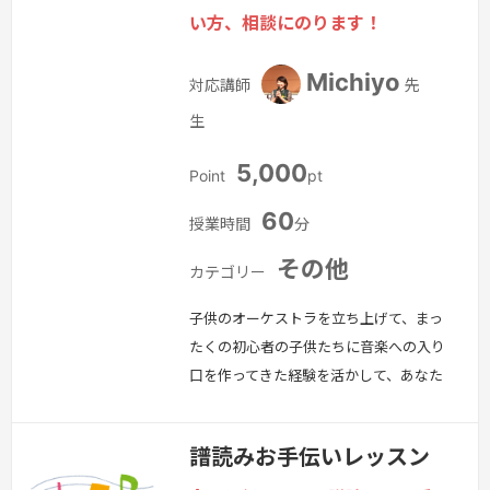
い方、相談にのります！
です。
続きを見る »
Michiyo
対応講師
先
生
5,000
Point
pt
60
授業時間
分
その他
カテゴリー
子供のオーケストラを立ち上げて、まっ
たくの初心者の子供たちに音楽への入り
口を作ってきた経験を活かして、あなた
の何かやりたい！という気持ちをサポー
トします。おすすめの楽器、おすすめの
譜読みお手伝いレッスン
ジャンル、生活環境を考慮した練習場所
の確保の仕方など、なんでも相談にのり