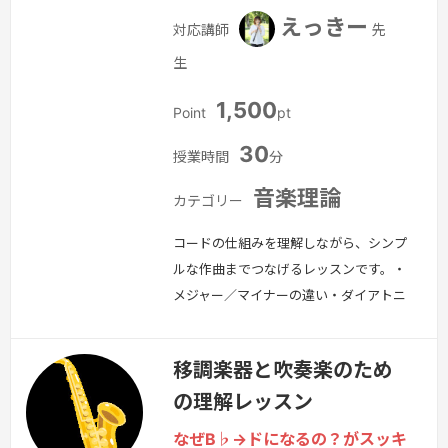
えっきー
対応講師
先
生
1,500
Point
pt
30
授業時間
分
音楽理論
カテゴリー
コードの仕組みを理解しながら、シンプ
ルな作曲までつなげるレッスンです。・
メジャー／マイナーの違い・ダイアトニ
ックコード・使いやすく覚えられる進
行-コードからメロディを作る方法・伴
移調楽器と吹奏楽のため
奏と構成の考え方初心者の「わからな
の理解レッスン
い」を一緒に整理します。
続きを見る
»
なぜB♭→ドになるの？がスッキ