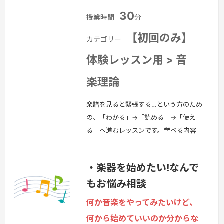
30
授業時間
分
【初回のみ】
カテゴリー
体験レッスン用 > 音
楽理論
楽譜を見ると緊張する…という方のため
の、「わかる」→「読める」→「使え
る」へ進むレッスンです。学べる内容
↓・音符・休符の種類・リズムの数え方
（実践型）・拍子・小節・反復記号の理
・楽器を始めたい!なんで
解・ト音記号・ヘ音記号の読み方・初見
もお悩み相談
練習のコツ向いている方・独学で挫折し
た方・新しい趣味として音楽を始めたい
何か音楽をやってみたいけど、
方・DTM・作曲に進みたい方※ゆっく
何から始めていいのか分からな
り・丁寧に進めます。焦らなくて大丈夫