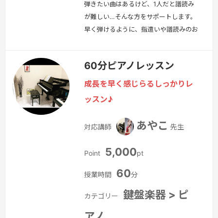
弾きたい曲はあるけど、1人だと譜読み
が難しい…そんな方をサポートします。
早く弾けるように、指遣いや譜読みのお
手伝いをするレッスンです。
続きを見
る »
60分ピアノレッスン
成長を早く感じらるしっかりレ
ッスン♪
あやこ
対応講師
先生
5,000
Point
pt
60
授業時間
分
鍵盤楽器 > ピ
カテゴリー
アノ