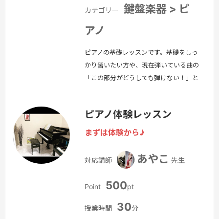
鍵盤楽器 > ピ
カテゴリー
アノ
ピアノの基礎レッスンです。基礎をしっ
かり習いたい方や、現在弾いている曲の
「この部分がどうしても弾けない！」と
いう箇所の練習方法をレッスンします。
続きを見る »
ピアノ体験レッスン
まずは体験から♪
あやこ
対応講師
先生
500
Point
pt
30
授業時間
分