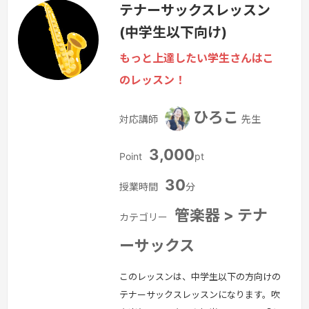
テナーサックスレッスン
のレッスンをご選択ください。（発表日
(中学生以下向け)
が最低でも1ヶ月先の方のみお受け致し
ます)
続きを見る »
もっと上達したい学生さんはこ
のレッスン！
ひろこ
対応講師
先生
3,000
Point
pt
30
授業時間
分
管楽器 > テナ
カテゴリー
ーサックス
このレッスンは、中学生以下の方向けの
テナーサックスレッスンになります。吹