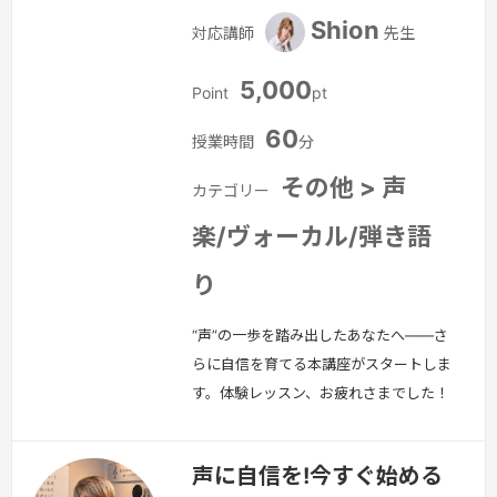
Shion
対応講師
先生
5,000
Point
pt
60
授業時間
分
その他 > 声
カテゴリー
楽/ヴォーカル/弾き語
り
“声”の一歩を踏み出したあなたへ——さ
らに自信を育てる本講座がスタートしま
す。体験レッスン、お疲れさまでした！
「声を出すって楽しい」「もっとできる
ようになりたい」そんな気持ちを感じた
声に自信を!今すぐ始める
方に向けて、次のステップとなる本講座