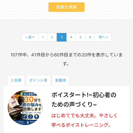
« 前へ
1
2
3
4
5
6
次へ »
107件中、41件目から60件目までの20件を表示していま
す。
人気順
ポイント
順
新着順
ボイスタート!~初心者の
ための声づくり~
はじめてでも大丈夫。やさしく
学べるボイストレーニング。