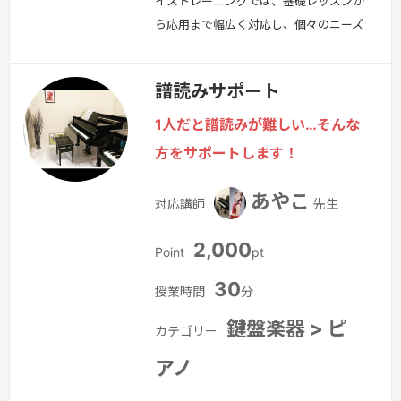
イストレーニングでは、基礎レッスンか
ら応用まで幅広く対応し、個々のニーズ
に合わせた効果的な指導を行います。以
下のプロセスでレッスンを進めます。1.
譜読みサポート
現在の歌に対する悩みをヒアリング2.
まず、受講者が抱えている歌や発声に関
1人だと譜読みが難しい…そんな
する悩みや課題を丁寧にお聞きします。
方をサポートします！
これにより、レッスンの焦点を明確に
し、個々に最適なアプローチを定めま
あやこ
対応講師
先生
す。3. 実際に今の声の状況を確認4.…
続きを見る »
2,000
Point
pt
30
授業時間
分
鍵盤楽器 > ピ
カテゴリー
アノ