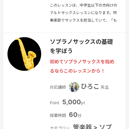
このレッスンは、中学生以下の方向けの
アルトサックスレッスンになります。吹
奏楽部でサックスを担当していて、「も
っと上手くなりたい」「基礎をしっかり
と学びたい」という方にお勧めです。
ソプラノサックスの基礎
続きを見る »
を学ぼう
初めてソプラノサックスを始め
るならこのレッスンから！
ひろこ
対応講師
先生
5,000
Point
pt
60
授業時間
分
管楽器 > ソプ
カテゴリー