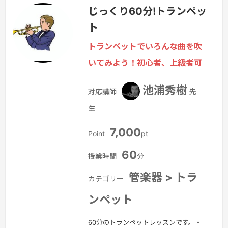
じっくり60分!トランペッ
行ってるって聞いて…・基礎練習はどこ
ト
からやればいいの？・私に合った奏法を
一緒に模索してほしいなどなど、学校現
トランペットでいろんな曲を吹
場からステージまでのあらゆるお悩みに
いてみよう！初心者、上級者可
対応しています。「好きな曲を弾けるレ
ッスン」を一番大切にしています。あな
池浦秀樹
対応講師
先
たが…
続きを見る »
生
7,000
Point
pt
60
授業時間
分
管楽器 > トラ
カテゴリー
ンペット
60分のトランペットレッスンです。・