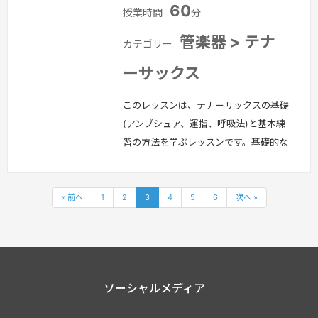
60
授業時間
分
管楽器 > テナ
カテゴリー
ーサックス
このレッスンは、テナーサックスの基礎
(アンブシュア、運指、呼吸法)と基本練
習の方法を学ぶレッスンです。基礎的な
奏法が出来たら、簡単な曲から挑戦して
みましょう！
続きを見る »
« 前へ
1
2
3
4
5
6
次へ »
ソーシャルメディア