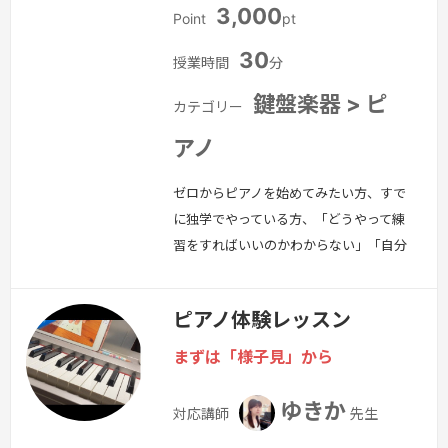
3,000
Point
pt
30
授業時間
分
鍵盤楽器 > ピ
カテゴリー
アノ
ゼロからピアノを始めてみたい方、すで
に独学でやっている方、「どうやって練
習をすればいいのかわからない」「自分
のやり方はこれでいいのかな？」など少
しでも疑問がありましたらなんでもご相
ピアノ体験レッスン
談ください！基礎の基礎から練習の方法
まで丁寧にお教えいたします。教材も生
まずは「様子見」から
徒さんに合わせて使います。私の方から
おすすめする場合もありますし、生徒さ
ゆきか
対応講師
先生
んのご要望で「これが弾きたい！」とい