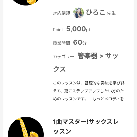
ひろこ
対応講師
先生
5,000
Point
pt
60
授業時間
分
管楽器 > サッ
カテゴリー
クス
このレッスンは、基礎的な奏法を学び終
えて、更にステップアップしたい方のた
めのレッスンです。「もっとメロディを
上手に吹きたい」「ヴィブラートをかけ
たい」などの理想の演奏に近づくための
1曲マスター!サックスレ
基礎練習や演奏の仕方をお伝えします。
ッスン
ソプラノサックス、アルトサックス、テ