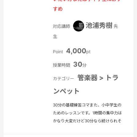
すめ
池浦秀樹
対応講師
先
生
4,000
Point
pt
30
授業時間
分
管楽器 > トラ
カテゴリー
ンペット
30分の基礎練習コマまた、小中学生の
ためのレッスンです。1時間の集中力は
かなり大変だけど30分なら続けられそ
うな方・音大受験の曲を見てほしい・発
表会で吹くことになった・最近なんか流