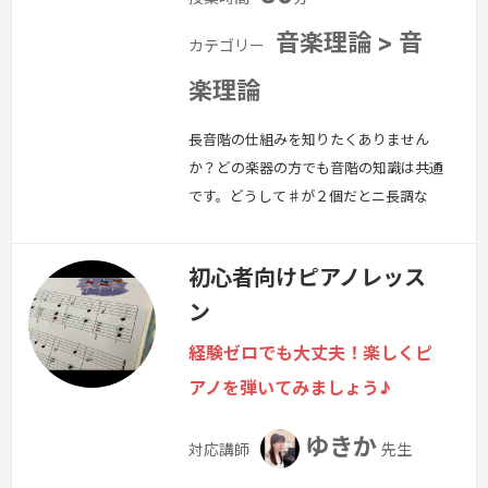
音楽理論 > 音
カテゴリー
楽理論
長音階の仕組みを知りたくありません
か？どの楽器の方でも音階の知識は共通
です。どうして♯が２個だとニ長調な
の？というそもそもの話から勉強してみ
ませんか？一度やっておけば、この後の
初心者向けピアノレッス
勉強がスムーズになります。ドレミファ
ン
ソラシドの順番がわかる人なら誰でも大
丈夫です！今楽器を習っている方も先生
経験ゼロでも大丈夫！楽しくピ
から「この曲は何調？」と聞かれ困って
アノを弾いてみましょう♪
いる方にもきっと助けになると思いま
す。なぜピンポイントで「長音階」のレ
ゆきか
対応講師
先生
ッスンかと…
続きを見る »