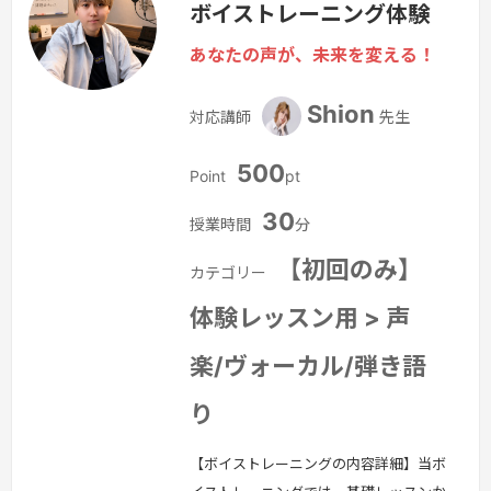
ボイストレーニング体験
をご案内します。**『ボイスタート！〜
初心者のための声づくり〜 本講座』**
あなたの声が、未来を変える！
では、体験で学んだ基礎を土台に、発
声・表現力・リズム感などをより実践的
Shion
対応講師
先生
に高めていきます。日常会話やカラオ
ケ…
続きを見る »
500
Point
pt
30
授業時間
分
【初回のみ】
カテゴリー
体験レッスン用 > 声
楽/ヴォーカル/弾き語
り
【ボイストレーニングの内容詳細】当ボ