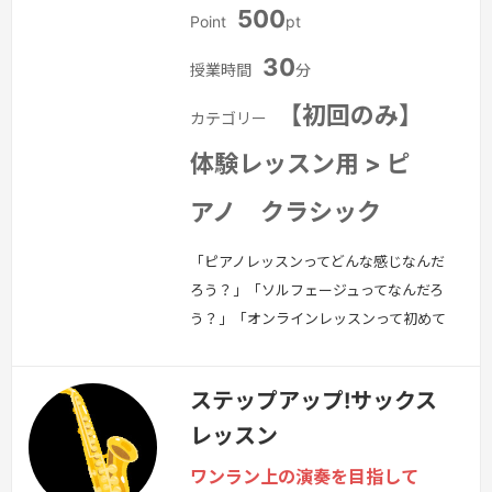
う曲があればもちろんそれを優先して進
500
Point
pt
めて…
続きを見る »
30
授業時間
分
【初回のみ】
カテゴリー
体験レッスン用 > ピ
アノ クラシック
「ピアノレッスンってどんな感じなんだ
ろう？」「ソルフェージュってなんだろ
う？」「オンラインレッスンって初めて
で不安」というドキドキを必ず静めて優
しく丁寧に指導いたします。まずはお気
ステップアップ!サックス
軽になんでもご相談下さい。一緒に音楽
レッスン
の基礎やピアノを学びましょう。楽しい
ですよ♬.*ﾟ
続きを見る »
ワンラン上の演奏を目指して