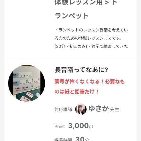
体験レッスン用 > ト
ランペット
トランペットのレッスン受講を考えてい
る方のための体験レッスンコマです。
(30分・初回のみ)・独学で練習してきた
曲にアドバイスがほしい！・どんな雰囲
気の先生なのか知りたいからとにかく話
長音階ってなあに?
してみたい！・どの楽器を買おうか迷っ
ているから相談したい！体験レッスンで
調号が怖くなくなる！必要なも
は、楽器や楽譜がなくても大丈夫です。
のは紙と鉛筆だけ！
お気軽になんでもご相談ください。
続
きを見る »
ゆきか
対応講師
先生
3,000
Point
pt
30
授業時間
分