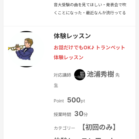
音大受験の曲を見てほしい・発表会で吹
くことになった・最近なんか流行ってる
って聞いて…・基礎練習はどこからやれ
ばいいの？・私に合った奏法を一緒に模
体験レッスン
索してほしいなどなど、学校現場からス
テージまでのあらゆるお悩みに対応して
お話だけでもOK♪ トランペット
います。「好きな曲を弾けるレッスン」
体験レッスン
を一番大切にしています。あなたが弾き
たいと思っている曲が、上達の近道とに
池浦秀樹
対応講師
先
かく楽しくレッスンしていきましょう！
生
急に…
続きを見る »
500
Point
pt
30
授業時間
分
【初回のみ】
カテゴリー