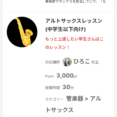
奏楽部でサックスを担当していて、「も
っと上手くなりたい」「基礎をしっかり
と学びたい」という方にお勧めです。
アルトサックスレッスン
続きを見る »
(中学生以下向け)
もっと上達したい学生さんはこ
のレッスン！
ひろこ
対応講師
先生
3,000
Point
pt
30
授業時間
分
管楽器 > アル
カテゴリー
トサックス