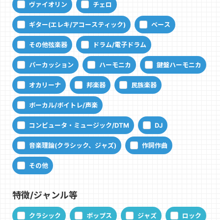
ヴァイオリン
チェロ
ギター(エレキ/アコースティック)
ベース
その他弦楽器
ドラム/電子ドラム
パーカッション
ハーモニカ
鍵盤ハーモニカ
オカリーナ
邦楽器
民族楽器
ボーカル/ボイトレ/声楽
コンピュータ・ミュージック/DTM
DJ
音楽理論(クラシック、ジャズ)
作詞作曲
その他
特徴/ジャンル等
クラシック
ポップス
ジャズ
ロック