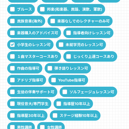
ブルース
邦楽(和楽器、民謡、演歌、軍歌)
民族音楽(海外)
楽器なしでのレクチャーのみ可
楽器購入のアドバイス可
指導者向けレッスン可
小学生のレッスン可
未就学児のレッスン可
１曲マスターコースあり
じっくり上達コースあり
作曲の指導可
弾き語りレッスン可
アドリブ指導可
YouTube指導可
生徒の伴奏サポート可
ソルフェージュレッスン可
現役音大/専門学生
指導歴10年以上
指導歴30年以上
ステージ経験10年以上
男性講師
女性講師