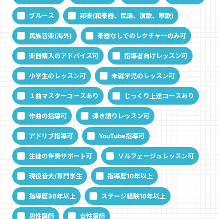
ブルース
邦楽(和楽器、民謡、演歌、軍歌)
民族音楽(海外)
楽器なしでのレクチャーのみ可
楽器購入のアドバイス可
指導者向けレッスン可
小学生のレッスン可
未就学児のレッスン可
１曲マスターコースあり
じっくり上達コースあり
作曲の指導可
弾き語りレッスン可
アドリブ指導可
YouTube指導可
生徒の伴奏サポート可
ソルフェージュレッスン可
現役音大/専門学生
指導歴10年以上
指導歴30年以上
ステージ経験10年以上
男性講師
女性講師