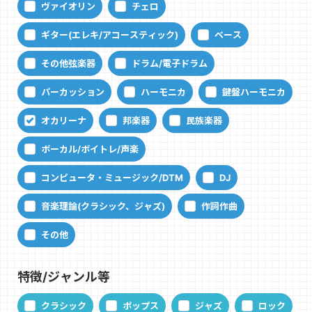
ヴァイオリン
チェロ
ギター(エレキ/アコースティック)
ベース
その他弦楽器
ドラム/電子ドラム
パーカッション
ハーモニカ
鍵盤ハーモニカ
オカリーナ
邦楽器
民族楽器
ボーカル/ボイトレ/声楽
コンピュータ・ミュージック/DTM
DJ
音楽理論(クラシック、ジャズ)
作詞作曲
その他
特徴/ジャンル等
クラシック
ポップス
ジャズ
ロック