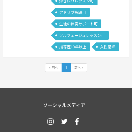
弾き語りレッスン可
アドリブ指導可
生徒の伴奏サポート可
ソルフェージュレッスン可
指導歴10年以上
女性講師
« 前へ
1
次へ »
ソーシャルメディア