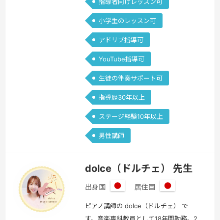
指導者向けレッスン可
小学生のレッスン可
アドリブ指導可
YouTube指導可
生徒の伴奏サポート可
指導歴30年以上
ステージ経験10年以上
男性講師
dolce（ドルチェ） 先生
出身国
居住国
日
日
本
本
ピアノ講師の dolce（ドルチェ） で
す。音楽専科教員として18年間勤務。2