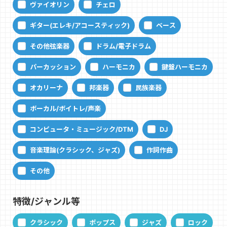
ヴァイオリン
チェロ
ギター(エレキ/アコースティック)
ベース
その他弦楽器
ドラム/電子ドラム
パーカッション
ハーモニカ
鍵盤ハーモニカ
オカリーナ
邦楽器
民族楽器
ボーカル/ボイトレ/声楽
コンピュータ・ミュージック/DTM
DJ
音楽理論(クラシック、ジャズ)
作詞作曲
その他
特徴/ジャンル等
クラシック
ポップス
ジャズ
ロック