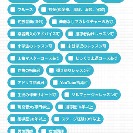
ブルース
邦楽(和楽器、民謡、演歌、軍歌)
民族音楽(海外)
楽器なしでのレクチャーのみ可
楽器購入のアドバイス可
指導者向けレッスン可
小学生のレッスン可
未就学児のレッスン可
１曲マスターコースあり
じっくり上達コースあり
作曲の指導可
弾き語りレッスン可
アドリブ指導可
YouTube指導可
生徒の伴奏サポート可
ソルフェージュレッスン可
現役音大/専門学生
指導歴10年以上
指導歴30年以上
ステージ経験10年以上
男性講師
女性講師