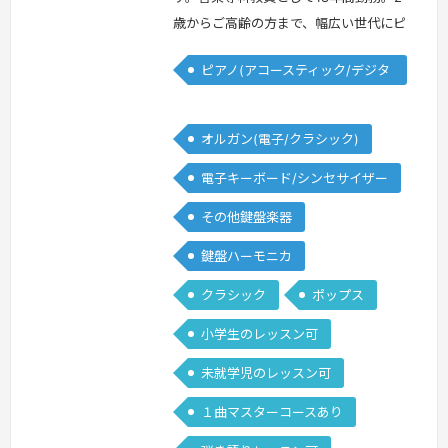
歳からご高齢の方まで、幅広い世代にピ
アノの指導をします。2歳から就学前ま
ピアノ(アコースティック/デジタ
でのレッスンには、松田知育ピアノメソ
ル)
ッド を取り入れています。このメソッ
ドは、慶應義塾大学医学部卒の研修医、
オルガン(電子/クラシック)
東京大学経済学部卒のお子さんを育てら
電子キーボード/シンセサイザー
れた松田光子先生が開発された教育法
で、子どもの「もっと知りたい！」とい
その他鍵盤楽器
う気持ちを育てることを目的としてい
鍵盤ハーモニカ
ま…
続きを見る »
クラシック
ポップス
小学生のレッスン可
未就学児のレッスン可
１曲マスターコースあり