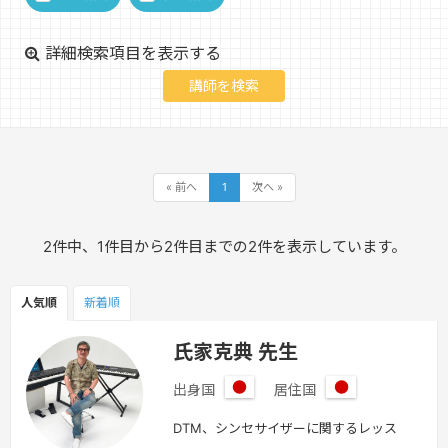
詳細検索項目を表示する
« 前へ
1
次へ »
2件中、1件目から2件目までの2件を表示しています。
人気順
新着順
氏家克典 先生
出身国
居住国
日
日
本
本
DTM、シンセサイザーに関するレッス