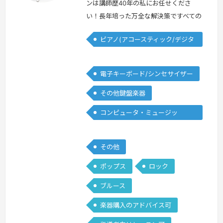
ンは講師歴40年の私にお任せくださ
い！長年培った万全な解決策ですべての
ご要望にお答えします！＜プロフィール
ピアノ(アコースティック/デジタ
＞学生時代より数々のコンテストに出場
ル)
するかたわら、 作編曲、自己のグルー
プ、スタジオミュージシャンなど本格的
電子キーボード/シンセサイザー
プロ活動をスタート。音楽コンサルティ
その他鍵盤楽器
ング、音楽ソフトウエア企画制作、音楽
教室運営、作編曲、プロデュース、国
コンピュータ・ミュージッ
内/海外デモンストレーション、研修、
ク/DTM
後進育成…
続きを見る »
その他
ポップス
ロック
ブルース
楽器購入のアドバイス可