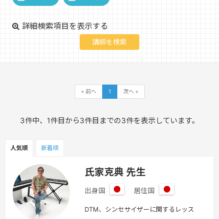
詳細検索項目を表示する
« 前へ
1
次へ »
3件中、1件目から3件目までの3件を表示しています。
人気順
新着順
氏家克典 先生
出身国
居住国
日
日
本
本
DTM、シンセサイザーに関するレッス