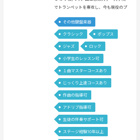
でトランペットを専攻し、今も現役のプ
レイヤーとして活動しています。鍵盤ハ
その他鍵盤楽器
ーモニカは約10年演奏していて、トラン
ペットで身につけた息のコントロールを
クラシック
ポップス
活かしながら、"主役としても輝ける"メ
ジャズ
ロック
ロディ楽器としての魅力を伝えるのが得
意です。また、ドラマ・映画・ゲーム・
小学生のレッスン可
CMなどの音楽にも関わってきた経験を
１曲マスターコースあり
通して、「どうすればより多くの人の…
続きを見る »
じっくり上達コースあり
作曲の指導可
アドリブ指導可
生徒の伴奏サポート可
ステージ経験10年以上