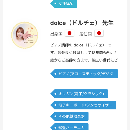
女性講師
dolce（ドルチェ） 先生
出身国
居住国
日
日
本
本
ピアノ講師の dolce（ドルチェ） で
す。音楽専科教員として18年間勤務。2
歳からご高齢の方まで、幅広い世代にピ
アノの指導をします。2歳から就学前ま
ピアノ(アコースティック/デジタ
でのレッスンには、松田知育ピアノメソ
ル)
ッド を取り入れています。このメソッ
ドは、慶應義塾大学医学部卒の研修医、
オルガン(電子/クラシック)
東京大学経済学部卒のお子さんを育てら
電子キーボード/シンセサイザー
れた松田光子先生が開発された教育法
で、子どもの「もっと知りたい！」とい
その他鍵盤楽器
う気持ちを育てることを目的としてい
鍵盤ハーモニカ
ま…
続きを見る »