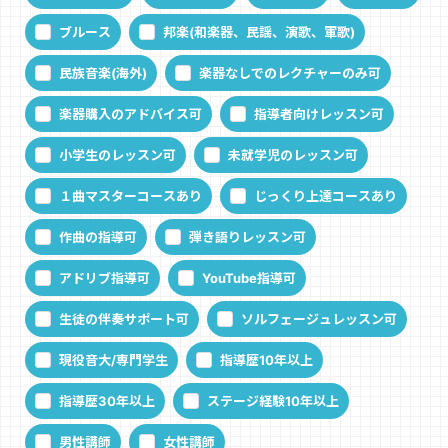
ブルース
邦楽(和楽器、民謡、演歌、軍歌)
民族音楽(海外)
楽器なしでのレクチャーのみ可
楽器購入のアドバイス可
指導者向けレッスン可
小学生のレッスン可
未就学児のレッスン可
１曲マスターコースあり
じっくり上達コースあり
作曲の指導可
弾き語りレッスン可
アドリブ指導可
YouTube指導可
生徒の伴奏サポート可
ソルフェージュレッスン可
現役音大/専門学生
指導歴10年以上
指導歴30年以上
ステージ経験10年以上
男性講師
女性講師