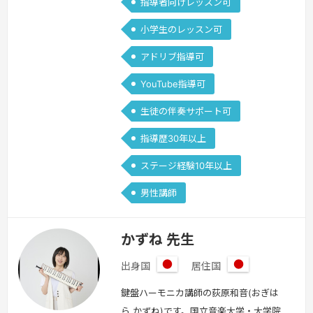
指導者向けレッスン可
小学生のレッスン可
アドリブ指導可
YouTube指導可
生徒の伴奏サポート可
指導歴30年以上
ステージ経験10年以上
男性講師
かずね 先生
出身国
居住国
日
日
本
本
鍵盤ハーモニカ講師の荻原和音(おぎは
ら かずね)です。国立音楽大学・大学院