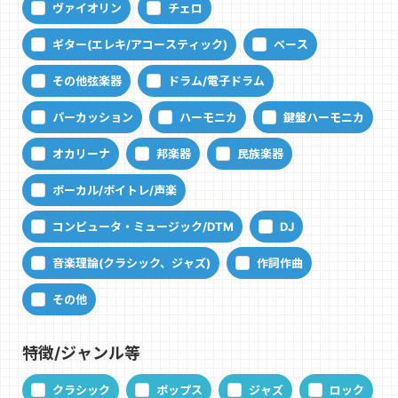
ヴァイオリン
チェロ
ギター(エレキ/アコースティック)
ベース
その他弦楽器
ドラム/電子ドラム
パーカッション
ハーモニカ
鍵盤ハーモニカ
オカリーナ
邦楽器
民族楽器
ボーカル/ボイトレ/声楽
コンピュータ・ミュージック/DTM
DJ
音楽理論(クラシック、ジャズ)
作詞作曲
その他
特徴/ジャンル等
クラシック
ポップス
ジャズ
ロック