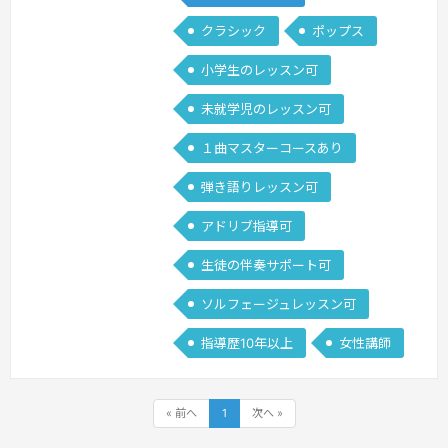
クラシック
ポップス
小学生のレッスン可
未就学児のレッスン可
１曲マスターコースあり
弾き語りレッスン可
アドリブ指導可
生徒の伴奏サポート可
ソルフェージュレッスン可
指導歴10年以上
女性講師
« 前へ
1
次へ »