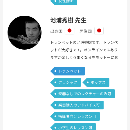
女性講師
池浦秀樹 先生
出身国
居住国
日
日
本
本
トランペットの池浦秀樹です。トランペ
ットが大好きです。オンラインではあり
ますが楽しくうまくなるをモットーにお
力添えできればと思います。宴会で1発
トランペット
芸を披露するために１からトランペット
をやりたい方から、音大受験でどうして
クラシック
ポップス
もできないフレーズがあり悩んでいる方
楽器なしでのレクチャーのみ可
まで幅広く対応可能です。
続きを見る
»
楽器購入のアドバイス可
指導者向けレッスン可
小学生のレッスン可