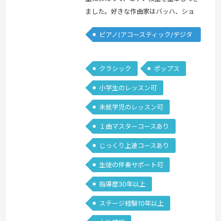
ました。好きな作曲家はバッハ、ショ
パン、メンデルスゾーンです。得意とす
ピアノ(アコースティック/デジタ
る曲はショパンバラード１番や幻想即
ル)
興曲などです。これまで沢山の方とのレ
ッスンを通し、音楽の楽しさを伝えるこ
クラシック
ポップス
とに取り組んできました。一筋縄ではい
小学生のレッスン可
かない曲もありますが、上手に弾くコツ
をレッスンすることで『自分にも弾け
未就学児のレッスン可
た！』という実感を持ってもらえるよう
１曲マスターコースあり
指導するこ…
続きを見る »
じっくり上達コースあり
生徒の伴奏サポート可
指導歴30年以上
ステージ経験10年以上