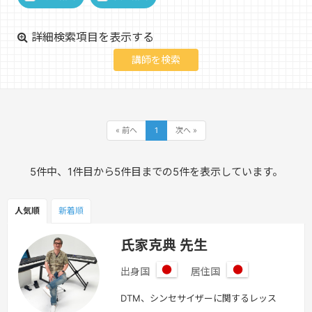
詳細検索項目を表示する
« 前へ
1
次へ »
5件中、1件目から5件目までの5件を表示しています。
人気順
新着順
氏家克典 先生
出身国
居住国
日
日
本
本
DTM、シンセサイザーに関するレッス