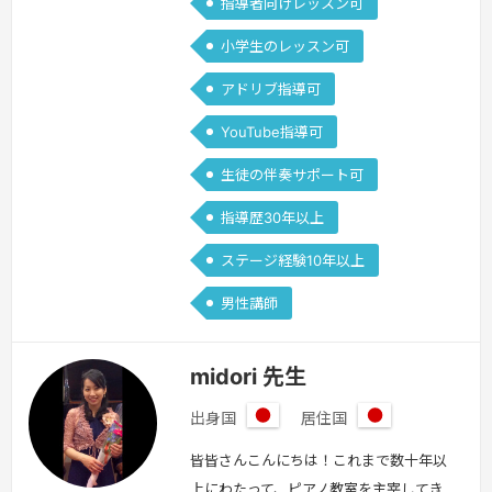
指導者向けレッスン可
小学生のレッスン可
アドリブ指導可
YouTube指導可
生徒の伴奏サポート可
指導歴30年以上
ステージ経験10年以上
男性講師
midori 先生
出身国
居住国
日
日
本
本
皆皆さんこんにちは！これまで数十年以
上にわたって、ピアノ教室を主宰してき