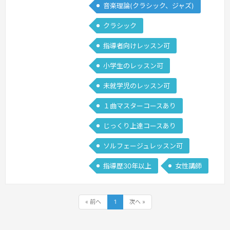
音楽理論(クラシック、ジャズ)
アノに触れる方、様々な生徒さんにレッ
クラシック
スンしてきた経験を活かし、オンライン
でもピアノ指導にかかわれることを希望
指導者向けレッスン可
します。
続きを見る »
小学生のレッスン可
未就学児のレッスン可
１曲マスターコースあり
じっくり上達コースあり
ソルフェージュレッスン可
指導歴30年以上
女性講師
« 前へ
1
次へ »