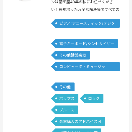
ンは講師歴40年の私にお任せくださ
い！長年培った万全な解決策ですべての
ご要望にお答えします！＜プロフィール
ピアノ(アコースティック/デジタ
＞学生時代より数々のコンテストに出場
ル)
するかたわら、 作編曲、自己のグルー
プ、スタジオミュージシャンなど本格的
電子キーボード/シンセサイザー
プロ活動をスタート。音楽コンサルティ
その他鍵盤楽器
ング、音楽ソフトウエア企画制作、音楽
教室運営、作編曲、プロデュース、国
コンピュータ・ミュージッ
内/海外デモンストレーション、研修、
ク/DTM
後進育成…
続きを見る »
その他
ポップス
ロック
ブルース
楽器購入のアドバイス可