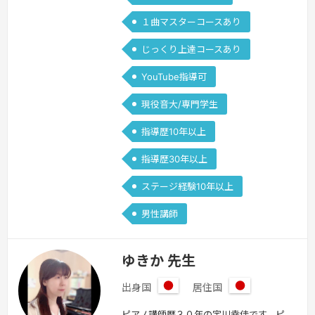
１曲マスターコースあり
じっくり上達コースあり
YouTube指導可
現役音大/専門学生
指導歴10年以上
指導歴30年以上
ステージ経験10年以上
男性講師
ゆきか 先生
出身国
居住国
日
日
ピアノ講師歴３０年の宇川幸佳です。ピ