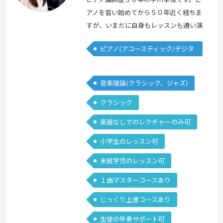
本
本
アノを習い始めてから５０年近く経ちま
すが、いまだに自身もレッスンも通い演
奏もし、教える仕事を続けています。今
ピアノ(アコースティック/デジタ
までおそらく数百人、そして３歳〜９１
ル)
歳までの方達のレッスンをしてきまし
た。私が皆さんのお役に立てれば嬉しい
音楽理論(クラシック、ジャズ)
と思う点は、ピアノという楽器に限らず
クラシック
どの楽器でも楽譜が読めて、ある程度の
音感がついて（特に音程を自分で作る楽
楽器なしでのレクチャーのみ可
器）、なるべく自身で楽譜が理解できて
小学生のレッスン可
実践で…
続きを見る »
未就学児のレッスン可
１曲マスターコースあり
じっくり上達コースあり
生徒の伴奏サポート可