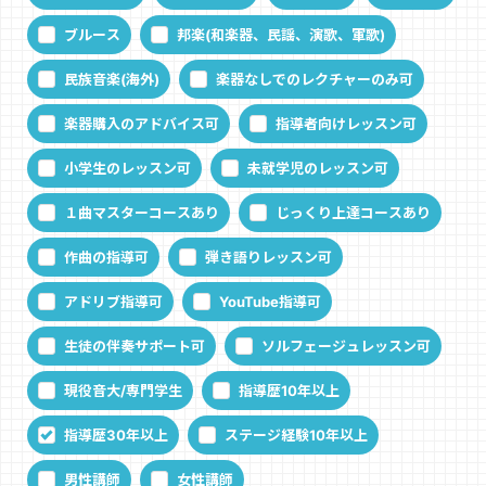
ブルース
邦楽(和楽器、民謡、演歌、軍歌)
民族音楽(海外)
楽器なしでのレクチャーのみ可
楽器購入のアドバイス可
指導者向けレッスン可
小学生のレッスン可
未就学児のレッスン可
１曲マスターコースあり
じっくり上達コースあり
作曲の指導可
弾き語りレッスン可
アドリブ指導可
YouTube指導可
生徒の伴奏サポート可
ソルフェージュレッスン可
現役音大/専門学生
指導歴10年以上
指導歴30年以上
ステージ経験10年以上
男性講師
女性講師