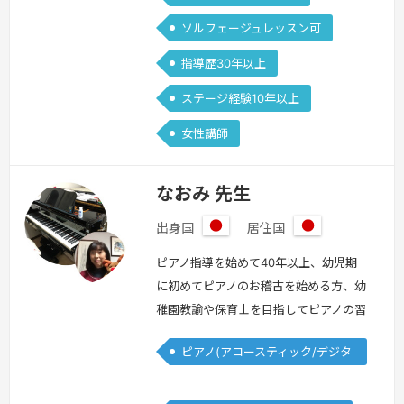
ソルフェージュレッスン可
指導歴30年以上
ステージ経験10年以上
女性講師
なおみ 先生
出身国
居住国
日
日
本
本
ピアノ指導を始めて40年以上、幼児期
に初めてピアノのお稽古を始める方、幼
稚園教諭や保育士を目指してピアノの習
得を希望される方、ピアノであるいは他
ピアノ(アコースティック/デジタ
の楽器や声楽で音楽高校や大学を志望す
ル)
る方、過去に習っていた趣味のピアノを
再開される方、シニアになって一からピ