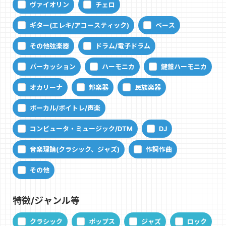
ヴァイオリン
チェロ
ギター(エレキ/アコースティック)
ベース
その他弦楽器
ドラム/電子ドラム
パーカッション
ハーモニカ
鍵盤ハーモニカ
オカリーナ
邦楽器
民族楽器
ボーカル/ボイトレ/声楽
コンピュータ・ミュージック/DTM
DJ
音楽理論(クラシック、ジャズ)
作詞作曲
その他
特徴/ジャンル等
クラシック
ポップス
ジャズ
ロック