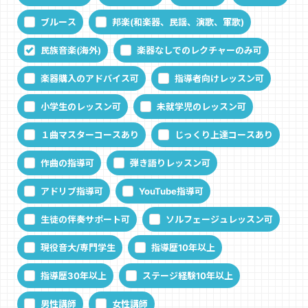
ブルース
邦楽(和楽器、民謡、演歌、軍歌)
民族音楽(海外)
楽器なしでのレクチャーのみ可
楽器購入のアドバイス可
指導者向けレッスン可
小学生のレッスン可
未就学児のレッスン可
１曲マスターコースあり
じっくり上達コースあり
作曲の指導可
弾き語りレッスン可
アドリブ指導可
YouTube指導可
生徒の伴奏サポート可
ソルフェージュレッスン可
現役音大/専門学生
指導歴10年以上
指導歴30年以上
ステージ経験10年以上
男性講師
女性講師