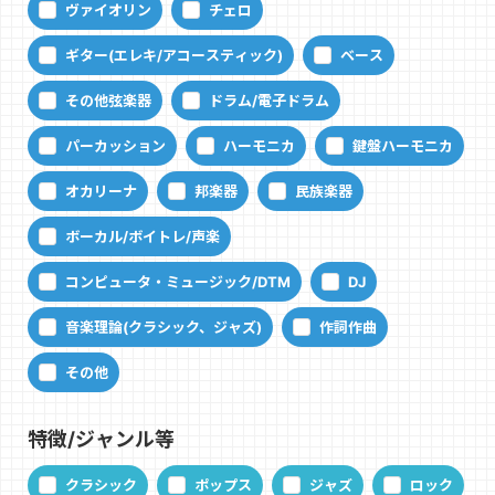
ヴァイオリン
チェロ
ギター(エレキ/アコースティック)
ベース
その他弦楽器
ドラム/電子ドラム
パーカッション
ハーモニカ
鍵盤ハーモニカ
オカリーナ
邦楽器
民族楽器
ボーカル/ボイトレ/声楽
コンピュータ・ミュージック/DTM
DJ
音楽理論(クラシック、ジャズ)
作詞作曲
その他
特徴/ジャンル等
クラシック
ポップス
ジャズ
ロック