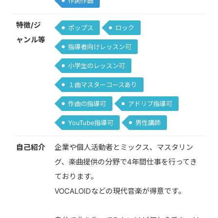
作詞作曲
特徴/ジ
ポップス
ロック
ャンル等
指導者向けレッスン可
小学生のレッスン可
１曲マスターコースあり
作曲の指導可
アドリブ指導可
YouTube指導可
男性講師
自己紹介
企業や個人活動者とミックス、マスタリン
グ、楽曲提供の分野で4年間仕事を行ってき
ております。
VOCALOIDなどの現代音楽が得意です。