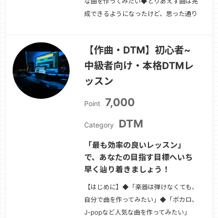
な曲を作ってみたい◆とりあえず曲は完
成できるようになったけど、思った通り
の曲じゃない。◆どこか市販の曲に比
べて薄っぺらい・つまらない・しょぼ
【作曲・DTM】初心者~
い。◆EQ、コンプ、色々知ったが、結
中級者向け・本格DTMレ
局上手く扱えていない気がする。
◆Youtube、サイトで初心者向けのノ
ッスン
ウハウはたくさ…
続きを見る »
7,000
Point
DTM
Category
「最も効率の良いレッスン」
で、あなたの目指す目標へいち
早く辿り着きましょう！
【はじめに】◆「楽器は弾けなくても、
自分で曲を作ってみたい」◆「ボカロ、
J-popなど人気な曲を作ってみたい」