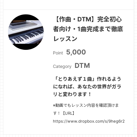
◆「作曲、DTMを始めて、色々調べた
けれども、独学はやっぱり難しくてよく
【作曲・DTM】完全初心
分からない」◆「ある程度は作れたけ
者向け・1曲完成まで徹底
れども、これ以上スキルが伸びない」そ
んな方に向けて、確実にはっきりと成長
レッスン
できるレッス…
続きを見る »
5,000
Point
DTM
Category
「とりあえず１曲」作れるよう
になれば、あなたの世界がガラ
リと変わります！
※動画でもレッスン内容を確認頂けま
す！【URL】
https://www.dropbox.com/s/9heg6r
続きを見る »