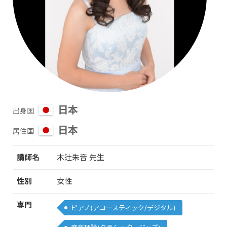
日本
出身国
日本
居住国
講師名
木辻朱音 先生
性別
女性
専門
ピアノ(アコースティック/デジタル)