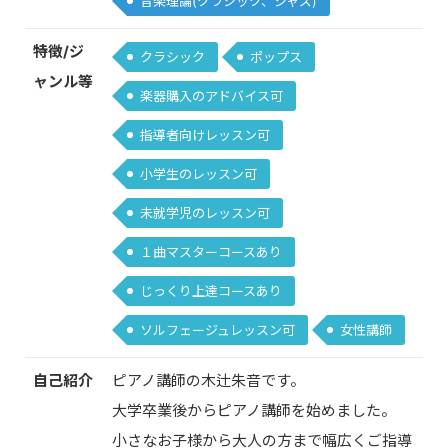
音楽理論(クラシック、ジャズ)
特徴/ジ
クラシック
ポップス
ャンル等
楽器購入のアドバイス可
指導者向けレッスン可
小学生のレッスン可
未就学児のレッスン可
１曲マスターコースあり
じっくり上達コースあり
ソルフェージュレッスン可
女性講師
自己紹介
ピアノ講師の木辻朱音です。
大学卒業後からピアノ講師を始めました。
小さなお子様から大人の方まで幅広くご指導