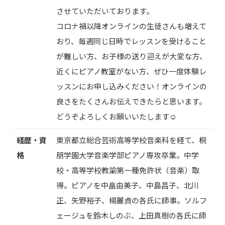
させていただいております。
コロナ禍以降オンラインの生徒さんも増えて
おり、毎週同じ日時でレッスンを受けること
が難しい方、お子様の送り迎えが大変な方、
近くにピアノ教室がない方、ぜひ一度体験レ
ッスンにお申し込みください！オンラインの
良さをたくさんお伝えできたらと思います。
どうぞよろしくお願いいたします☺️
経歴・資
東京都立総合芸術高等学校音楽科を経て、桐
格
朋学園大学音楽学部ピアノ専攻卒業。中学
校・高等学校教諭第一種免許状（音楽）取
得。ピアノを中畠由美子、中島昌子、北川
正、矢野裕子、楊麗貞の各氏に師事。ソルフ
ェージュを鈴木しのぶ、上田真樹の各氏に師