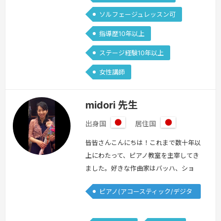
ソルフェージュレッスン可
指導歴10年以上
ステージ経験10年以上
女性講師
midori 先生
出身国
居住国
日
日
本
本
皆皆さんこんにちは！これまで数十年以
上にわたって、ピアノ教室を主宰してき
ました。好きな作曲家はバッハ、ショ
パン、メンデルスゾーンです。得意とす
ピアノ(アコースティック/デジタ
る曲はショパンバラード１番や幻想即
ル)
興曲などです。これまで沢山の方とのレ
ッスンを通し、音楽の楽しさを伝えるこ