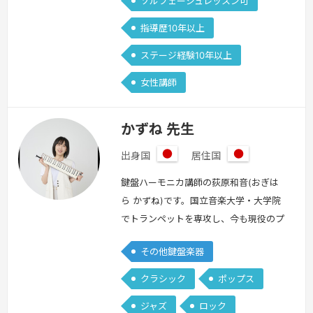
ソルフェージュレッスン可
指導歴10年以上
ステージ経験10年以上
女性講師
かずね 先生
出身国
居住国
日
日
本
本
鍵盤ハーモニカ講師の荻原和音(おぎは
ら かずね)です。国立音楽大学・大学院
でトランペットを専攻し、今も現役のプ
レイヤーとして活動しています。鍵盤ハ
その他鍵盤楽器
ーモニカは約10年演奏していて、トラン
ペットで身につけた息のコントロールを
クラシック
ポップス
活かしながら、"主役としても輝ける"メ
ジャズ
ロック
ロディ楽器としての魅力を伝えるのが得