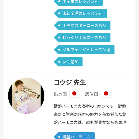
小学生のレッスン可
未就学児のレッスン可
１曲マスターコースあり
じっくり上達コースあり
ソルフェージュレッスン可
女性講師
コウジ 先生
出身国
居住国
日
日
本
本
鍵盤ハーモニカ奏者のコウジです！鍵盤
楽器と管楽器両方の魅力を兼ね備えた鍵
盤ハーモニカは、誰もが豊かな音楽表現
を楽しめるステキな楽器です♪レッスン
鍵盤ハーモニカ
では初めての方向けの基礎基本講座か