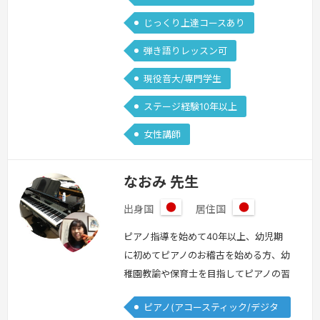
じっくり上達コースあり
弾き語りレッスン可
現役音大/専門学生
ステージ経験10年以上
女性講師
なおみ 先生
出身国
居住国
日
日
本
本
ピアノ指導を始めて40年以上、幼児期
に初めてピアノのお稽古を始める方、幼
稚園教諭や保育士を目指してピアノの習
得を希望される方、ピアノであるいは他
ピアノ(アコースティック/デジタ
の楽器や声楽で音楽高校や大学を志望す