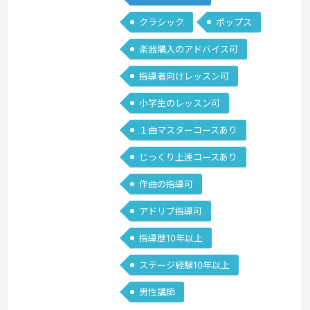
ら、ビブラート・タンギング・ブレスコ
クラシック
ポップス
ントロール・指使いなどの様々なテクニ
楽器購入のアドバイス可
ック、表現の仕方、アレンジの工夫、他
の楽器とのアンサンブルについてなどな
指導者向けレッスン可
ど、みなさんの鍵盤ハーモニカ演奏がよ
小学生のレッスン可
り充実したものになるように多彩な内容
を扱っ…
続きを見る »
１曲マスターコースあり
じっくり上達コースあり
作曲の指導可
アドリブ指導可
指導歴10年以上
ステージ経験10年以上
男性講師