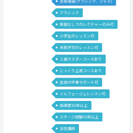
音楽理論(クラシック、ジャズ)
と思う点は、ピアノという楽器に限らず
クラシック
どの楽器でも楽譜が読めて、ある程度の
音感がついて（特に音程を自分で作る楽
楽器なしでのレクチャーのみ可
器）、なるべく自身で楽譜が理解できて
小学生のレッスン可
実践で…
続きを見る »
未就学児のレッスン可
１曲マスターコースあり
じっくり上達コースあり
生徒の伴奏サポート可
ソルフェージュレッスン可
指導歴30年以上
ステージ経験10年以上
女性講師