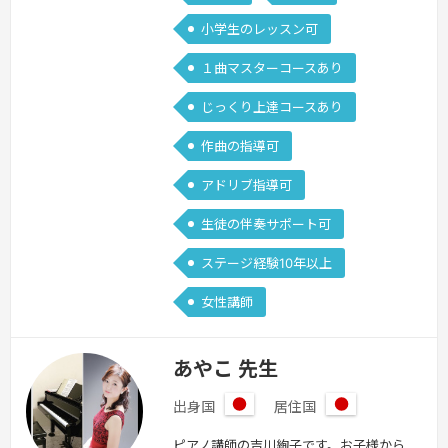
意です。また、ドラマ・映画・ゲーム・
小学生のレッスン可
CMなどの音楽にも関わってきた経験を
１曲マスターコースあり
通して、「どうすればより多くの人の…
続きを見る »
じっくり上達コースあり
作曲の指導可
アドリブ指導可
生徒の伴奏サポート可
ステージ経験10年以上
女性講師
あやこ 先生
出身国
居住国
日
日
ピアノ講師の吉川絢子です。お子様から