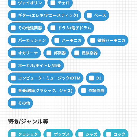
ヴァイオリン
チェロ
ギター(エレキ/アコースティック)
ベース
その他弦楽器
ドラム/電子ドラム
パーカッション
ハーモニカ
鍵盤ハーモニカ
オカリーナ
邦楽器
民族楽器
ボーカル/ボイトレ/声楽
コンピュータ・ミュージック/DTM
DJ
音楽理論(クラシック、ジャズ)
作詞作曲
その他
特徴/ジャンル等
クラシック
ポップス
ジャズ
ロック