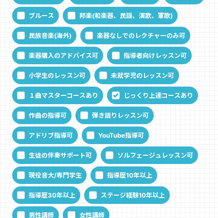
ブルース
邦楽(和楽器、民謡、演歌、軍歌)
民族音楽(海外)
楽器なしでのレクチャーのみ可
楽器購入のアドバイス可
指導者向けレッスン可
小学生のレッスン可
未就学児のレッスン可
１曲マスターコースあり
じっくり上達コースあり
作曲の指導可
弾き語りレッスン可
アドリブ指導可
YouTube指導可
生徒の伴奏サポート可
ソルフェージュレッスン可
現役音大/専門学生
指導歴10年以上
指導歴30年以上
ステージ経験10年以上
男性講師
女性講師