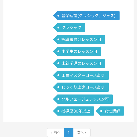
ル)
る方、過去に習っていた趣味のピアノを
再開される方、シニアになって一からピ
音楽理論(クラシック、ジャズ)
アノに触れる方、様々な生徒さんにレッ
クラシック
スンしてきた経験を活かし、オンライン
でもピアノ指導にかかわれることを希望
指導者向けレッスン可
します。
続きを見る »
小学生のレッスン可
未就学児のレッスン可
１曲マスターコースあり
じっくり上達コースあり
ソルフェージュレッスン可
指導歴30年以上
女性講師
« 前へ
1
次へ »