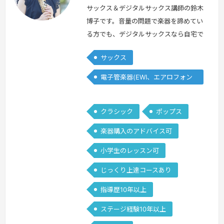
本
本
サックス＆デジタルサックス講師の鈴木
博子です。音量の問題で楽器を諦めてい
る方でも、デジタルサックスなら自宅で
音が出せるのでお勧めです。これからサ
サックス
ックスを始める方に分かりやすく丁寧
に、経験者の方には更にレベルアップ出
電子管楽器(EWI、エアロフォン
来るようお一人お一人に合ったレッスン
他)
をしていきます。講師歴20年、小学生
クラシック
ポップス
から80代、初心者の方から音大受験生
までレッスン経験があります。吹きたい
楽器購入のアドバイス可
曲が吹けるようになる楽しさを一緒に味
小学生のレッスン可
わいま…
続きを見る »
じっくり上達コースあり
指導歴10年以上
ステージ経験10年以上