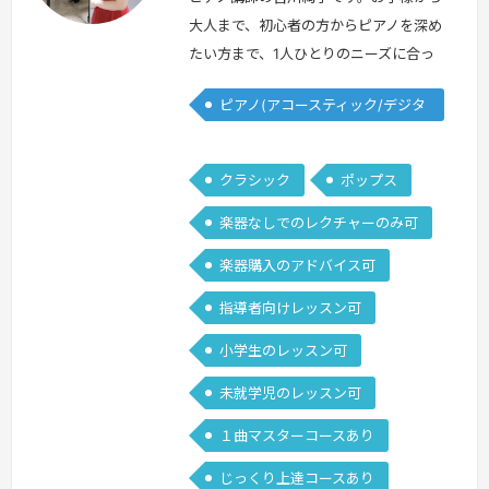
本
本
大人まで、初心者の方からピアノを深め
たい方まで、1人ひとりのニーズに合っ
たレッスンをご提供します。一緒に音楽
ピアノ(アコースティック/デジタ
を楽しみましょう！⭐︎ピアノを初めて習
ル)
う方⭐︎譜読みなどのサポートとして⭐︎こ
の一曲だけ弾けるようになりたい⭐︎趣味
クラシック
ポップス
として楽しみたい方⭐︎コンクールや音楽
楽器なしでのレクチャーのみ可
大学を目指しているなど、本格的に習い
たい方指導歴17年になりますが、生徒さ
楽器購入のアドバイス可
んのご要望に合わせて楽しく丁…
続き
指導者向けレッスン可
を見る »
小学生のレッスン可
未就学児のレッスン可
１曲マスターコースあり
じっくり上達コースあり