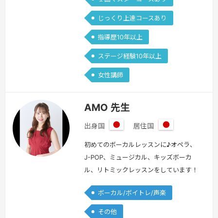
じっくり上達コースあり
指導歴10年以上
ステージ経験10年以上
女性講師
AMO 先生
出身国
居住国
日
日
本
本
初めてのボーカルレッスンに♪オペラ、
J-POP、ミュージカル、キッズボーカ
ル、リトミックレッスンをしています！
音楽中学・音楽高校・音楽大学受験に向
ボーカル/ボイトレ/声楽
けた楽典やソルフェージュの指導も行っ
ております。リトミックの指導資格も取
その他