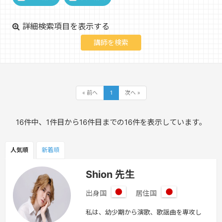
詳細検索項目を表示する
« 前へ
1
次へ »
16件中、1件目から16件目までの16件を表示しています。
人気順
新着順
Shion 先生
出身国
居住国
日
日
本
本
私は、幼少期から演歌、歌謡曲を専攻し