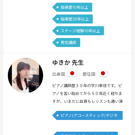
指導歴10年以上
指導歴30年以上
ステージ経験10年以上
男性講師
ゆきか 先生
出身国
居住国
日
日
本
本
ピアノ講師歴３０年の宇川幸佳です。ピ
アノを習い始めてから５０年近く経ちま
すが、いまだに自身もレッスンも通い演
奏もし、教える仕事を続けています。今
ピアノ(アコースティック/デジタ
までおそらく数百人、そして３歳〜９１
ル)
歳までの方達のレッスンをしてきまし
た。私が皆さんのお役に立てれば嬉しい