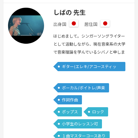
しばの 先生
出身国
居住国
日
日
本
本
はじめまして。シンガーソングライター
として活動しながら、現在音楽系の大学
で音楽理論を学んでいるシバノと申しま
す。学生の時からライブハウスで弾き語
ギター(エレキ/アコースティッ
りを始め、ワンマンライブも10回以上
ク)
経験があります。弾き語り初心者の方、
どうやって活動を始めたらいいのかわか
ボーカル/ボイトレ/声楽
らない方、どうやって活動を広げていけ
作詞作曲
ばいいのかわからない方、今までの経験
から相談に乗れると思います！基礎的な
ポップス
ロック
発声の仕方から簡単な弾き語りまで幅広
小学生のレッスン可
く、…
続きを見る »
１曲マスターコースあり