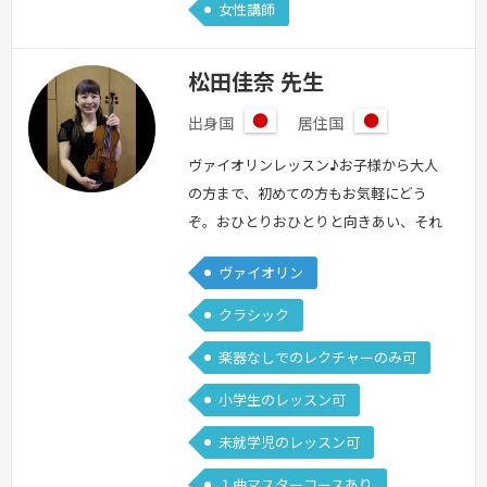
女性講師
松田佳奈 先生
出身国
居住国
日
日
本
本
ヴァイオリンレッスン♪お子様から大人
の方まで、初めての方もお気軽にどう
ぞ。おひとりおひとりと向きあい、それ
ぞれに合ったレッスンを心がけておりま
ヴァイオリン
す。広島市生まれ。神奈川県、広島県、
大阪府を経て、現在は山形県に暮らして
クラシック
います。今までに3歳のお子様から70歳
楽器なしでのレクチャーのみ可
台の大人の方まで指導経験有り。大阪に
住んでいた頃はトート音楽院の梅田校で
小学生のレッスン可
も個人レッスンとアンサンブルの講師を
未就学児のレッスン可
させていただいておりました。現在はプ
ロオ…
続きを見る »
１曲マスターコースあり