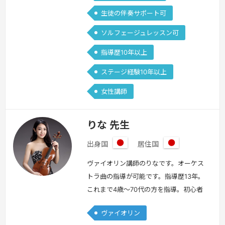
生徒の伴奏サポート可
ソルフェージュレッスン可
指導歴10年以上
ステージ経験10年以上
女性講師
りな 先生
出身国
居住国
日
日
本
本
ヴァイオリン講師のりなです。オーケス
トラ曲の指導が可能です。指導歴13年。
これまで4歳〜70代の方を指導。初心者
も経験者も、それぞれの目標に合う丁寧
ヴァイオリン
な指導を心がけております。「楽譜の指