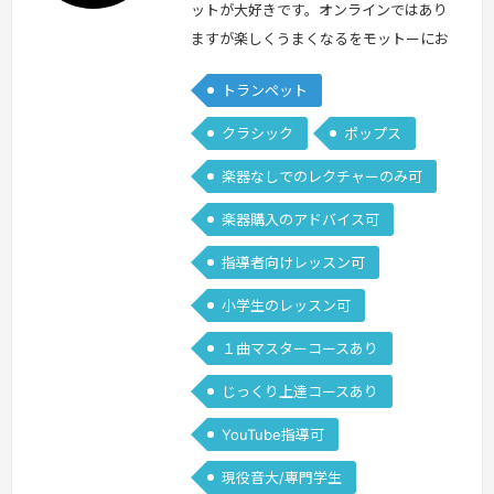
ットが大好きです。オンラインではあり
ますが楽しくうまくなるをモットーにお
力添えできればと思います。宴会で1発
トランペット
芸を披露するために１からトランペット
をやりたい方から、音大受験でどうして
クラシック
ポップス
もできないフレーズがあり悩んでいる方
楽器なしでのレクチャーのみ可
まで幅広く対応可能です。
続きを見る
»
楽器購入のアドバイス可
指導者向けレッスン可
小学生のレッスン可
１曲マスターコースあり
じっくり上達コースあり
YouTube指導可
現役音大/専門学生