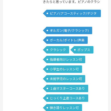
きたらと思っています。ピアノのクラシ
ックはもちろん、エレクトーンではボカ
ピアノ(アコースティック/デジタ
ロやポップス、ジャズなど幅広いジャン
ル)
ルを多く演奏しています。
続きを見る
»
オルガン(電子/クラシック)
ボーカル/ボイトレ/声楽
クラシック
ポップス
指導者向けレッスン可
小学生のレッスン可
未就学児のレッスン可
１曲マスターコースあり
じっくり上達コースあり
弾き語りレッスン可