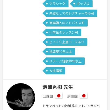
番号を決めて欲しい」など何でもご相談
クラシック
ポップス
下さい。ヴァイオリンを通して、内面も
楽器なしでのレクチャーのみ可
磨いていくきっかけになれる先生であり
たいと思います。気軽に音楽の時間を楽
楽器購入のアドバイス可
しみましょう♫
続きを見る »
小学生のレッスン可
じっくり上達コースあり
指導歴10年以上
ステージ経験10年以上
女性講師
池浦秀樹 先生
出身国
居住国
日
日
本
本
トランペットの池浦秀樹です。トランペ