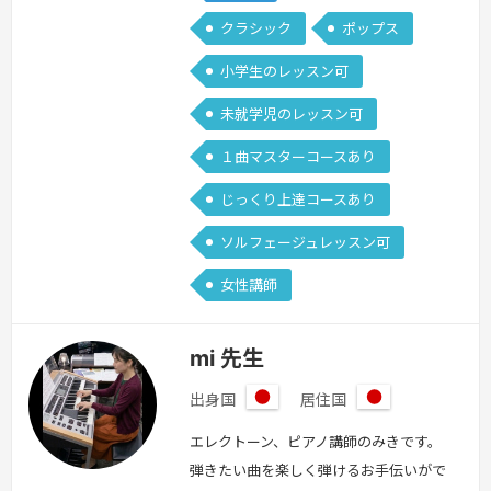
得しておりますので、小さなお子様のレ
クラシック
ポップス
ッスンもお任せください！唯一無二の声
をご一緒に見つけていきましょう♫「歌
小学生のレッスン可
が好きだけど自信がない」「もっと上手
未就学児のレッスン可
になりたい」「ミュージカルを歌ってみ
た…
続きを見る »
１曲マスターコースあり
じっくり上達コースあり
ソルフェージュレッスン可
女性講師
mi 先生
出身国
居住国
日
日
本
本
エレクトーン、ピアノ講師のみきです。
弾きたい曲を楽しく弾けるお手伝いがで