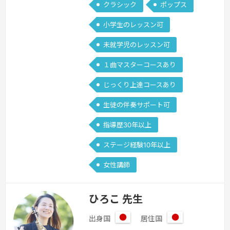
クラシック
ポップス
とに取り組んできました。一筋縄ではい
小学生のレッスン可
かない曲もありますが、上手に弾くコツ
をレッスンすることで『自分にも弾け
未就学児のレッスン可
た！』という実感を持ってもらえるよう
１曲マスターコースあり
指導するこ…
続きを見る »
じっくり上達コースあり
生徒の伴奏サポート可
指導歴30年以上
ステージ経験10年以上
女性講師
ひろこ 先生
出身国
居住国
日
日