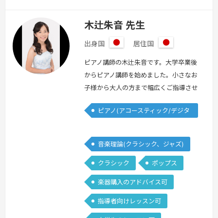
木辻朱音 先生
出身国
居住国
日
日
本
本
ピアノ講師の木辻朱音です。大学卒業後
からピアノ講師を始めました。小さなお
子様から大人の方まで幅広くご指導させ
ていただいております。コロナ禍以降オ
ピアノ(アコースティック/デジタ
ンラインの生徒さんも増えており、毎週
ル)
同じ日時でレッスンを受けることが難し
い方、お子様の送り迎えが大変な方、近
音楽理論(クラシック、ジャズ)
くにピアノ教室がない方、ぜひ一度体験
クラシック
ポップス
レッスンにお申し込みください！オンラ
インの良さをたくさんお伝えできたらと
楽器購入のアドバイス可
思います。どうぞよろしくお願いいたし
指導者向けレッスン可
ます…
続きを見る »