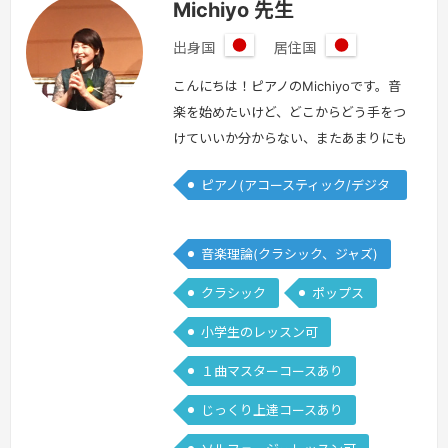
Michiyo 先生
出身国
居住国
日
日
本
本
こんにちは！ピアノのMichiyoです。音
楽を始めたいけど、どこからどう手をつ
けていいか分からない、またあまりにも
久しぶり過ぎて、どうすればいいか分か
ピアノ(アコースティック/デジタ
らないという方、いらっしゃいません
ル)
か？私の専門はピアノですが、これまで
子供たちのオーケストラを2つ立ち上
音楽理論(クラシック、ジャズ)
げ、そのうち一つは10年目を迎えまし
クラシック
ポップス
た。まったく初めての子供たちの音楽へ
の入り口を作ってきた経験を生かし、な
小学生のレッスン可
にか音楽をやってみたいあなたの背中を
１曲マスターコースあり
押…
続きを見る »
じっくり上達コースあり