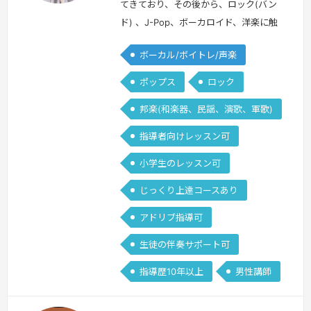
てきており、その後から、ロック(バン
ド) 、J-Pop、ボーカロイド、洋楽に触
れてきました。オーディション経験は大
ボーカル/ボイトレ/声楽
手含め100を超えており、プロを目指し
ている方への対策も対応可能です。ま
ポップス
ロック
た、大手カルチャー教室でのレッスンも
邦楽(和楽器、民謡、演歌、軍歌)
受け持っていたため、初心者〜経験者問
わずレッスン可能です。カラオケの点数
指導者向けレッスン可
底上げも得意です。
続きを見る »
小学生のレッスン可
じっくり上達コースあり
アドリブ指導可
生徒の伴奏サポート可
指導歴10年以上
男性講師