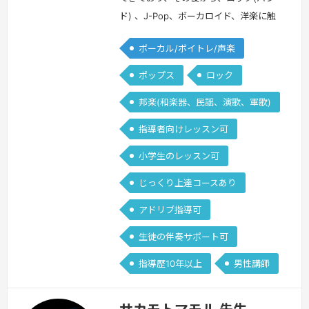
ド) 、J-Pop、ボーカロイド、洋楽に触
れてきました。オーディション経験は大
ボーカル/ボイトレ/声楽
手含め100を超えており、プロを目指し
ている方への対策も対応可能です。ま
ポップス
ロック
た、大手カルチャー教室でのレッスンも
邦楽(和楽器、民謡、演歌、軍歌)
受け持っていたため、初心者〜経験者問
わずレッスン可能です。カラオケの点数
指導者向けレッスン可
底上げも得意です。
続きを見る »
小学生のレッスン可
じっくり上達コースあり
アドリブ指導可
生徒の伴奏サポート可
指導歴10年以上
男性講師