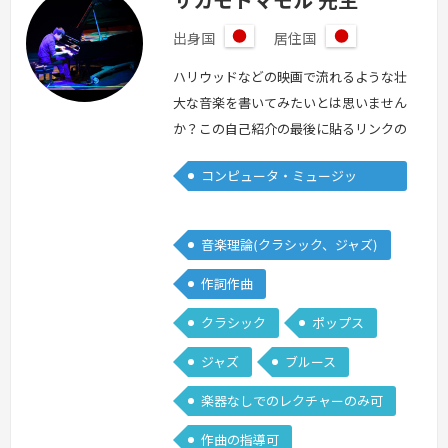
サカモトマモル 先生
出身国
居住国
日
日
本
本
ハリウッドなどの映画で流れるような壮
大な音楽を書いてみたいとは思いません
か？この自己紹介の最後に貼るリンクの
音楽は、実際の楽器をレコーディングし
コンピュータ・ミュージッ
たのではなく、すべてパソコンの打ち込
ク/DTM
みによる私の自作曲です。私は、日本、
アメリカと映画音楽を中心に勉強してき
音楽理論(クラシック、ジャズ)
ました。音楽理論、和声、オーケストレ
作詞作曲
ーション、DTMの打ち込みなど劇伴作
曲に関わるすべてをみっちりと勉強して
クラシック
ポップス
きました。日本では主にクラシックをベ
ジャズ
ブルース
ース…
続きを見る »
楽器なしでのレクチャーのみ可
作曲の指導可