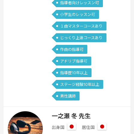
の楽器とのアンサンブルについてなどな
指導者向けレッスン可
ど、みなさんの鍵盤ハーモニカ演奏がよ
小学生のレッスン可
り充実したものになるように多彩な内容
を扱っ…
続きを見る »
１曲マスターコースあり
じっくり上達コースあり
作曲の指導可
アドリブ指導可
指導歴10年以上
ステージ経験10年以上
男性講師
一之瀬 冬 先生
出身国
居住国
日
日