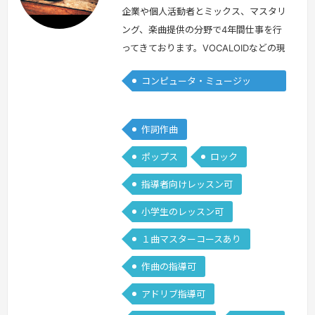
本
本
企業や個人活動者とミックス、マスタリ
ング、楽曲提供の分野で4年間仕事を行
ってきております。VOCALOIDなどの現
代音楽が得意です。自分で曲を作ってみ
コンピュータ・ミュージッ
たいけど何から手をつければ良いか分か
ク/DTM
らない方へ、1番効率の良い方法でとり
あえず1曲作れるようになる、専門シラ
作詞作曲
バスを沢山の研究の末作り上げました。
ポップス
ロック
初心者の方が音楽制作に手をつけやすい
様、分かりやすいをモットーにレッスン
指導者向けレッスン可
を行っていきたいです。
続きを見る »
小学生のレッスン可
１曲マスターコースあり
作曲の指導可
アドリブ指導可