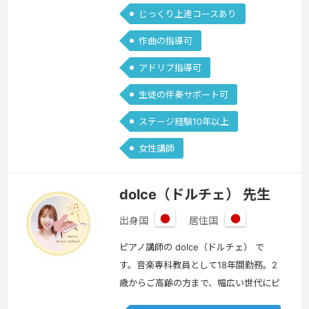
続きを見る »
じっくり上達コースあり
作曲の指導可
アドリブ指導可
生徒の伴奏サポート可
ステージ経験10年以上
女性講師
dolce（ドルチェ） 先生
出身国
居住国
日
日
本
本
ピアノ講師の dolce（ドルチェ） で
す。音楽専科教員として18年間勤務。2
歳からご高齢の方まで、幅広い世代にピ
アノの指導をします。2歳から就学前ま