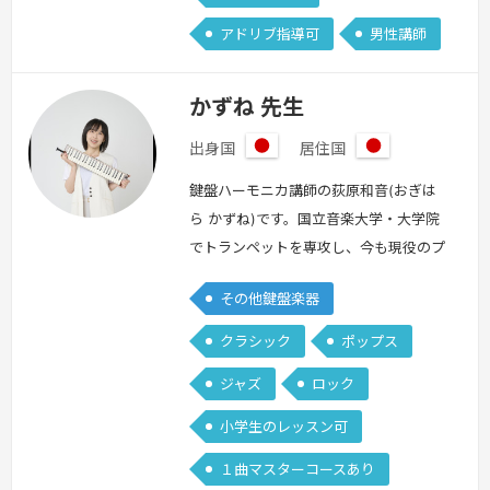
アドリブ指導可
男性講師
かずね 先生
出身国
居住国
日
日
本
本
鍵盤ハーモニカ講師の荻原和音(おぎは
ら かずね)です。国立音楽大学・大学院
でトランペットを専攻し、今も現役のプ
レイヤーとして活動しています。鍵盤ハ
その他鍵盤楽器
ーモニカは約10年演奏していて、トラン
ペットで身につけた息のコントロールを
クラシック
ポップス
活かしながら、"主役としても輝ける"メ
ジャズ
ロック
ロディ楽器としての魅力を伝えるのが得
意です。また、ドラマ・映画・ゲーム・
小学生のレッスン可
CMなどの音楽にも関わってきた経験を
１曲マスターコースあり
通して、「どうすればより多くの人の…