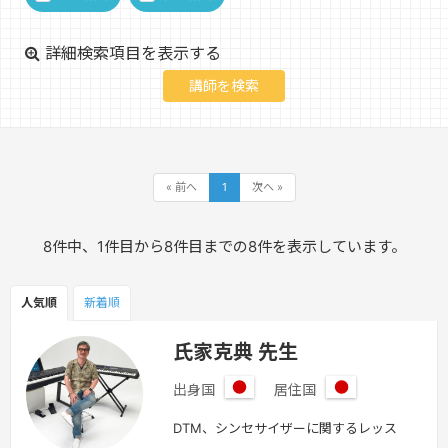
詳細検索項目を表示する
« 前へ
1
次へ »
8件中、1件目から8件目までの8件を表示しています。
人気順
新着順
氏家克典 先生
出身国
居住国
日
日
本
本
DTM、シンセサイザーに関するレッス