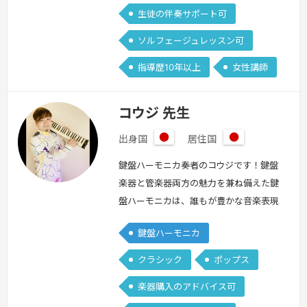
生徒の伴奏サポート可
ソルフェージュレッスン可
指導歴10年以上
女性講師
コウジ 先生
出身国
居住国
日
日
本
本
鍵盤ハーモニカ奏者のコウジです！鍵盤
楽器と管楽器両方の魅力を兼ね備えた鍵
盤ハーモニカは、誰もが豊かな音楽表現
を楽しめるステキな楽器です♪レッスン
鍵盤ハーモニカ
では初めての方向けの基礎基本講座か
ら、ビブラート・タンギング・ブレスコ
クラシック
ポップス
ントロール・指使いなどの様々なテクニ
楽器購入のアドバイス可
ック、表現の仕方、アレンジの工夫、他