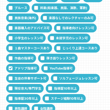
ブルース
邦楽(和楽器、民謡、演歌、軍歌)
民族音楽(海外)
楽器なしでのレクチャーのみ可
楽器購入のアドバイス可
指導者向けレッスン可
小学生のレッスン可
未就学児のレッスン可
１曲マスターコースあり
じっくり上達コースあり
作曲の指導可
弾き語りレッスン可
アドリブ指導可
YouTube指導可
生徒の伴奏サポート可
ソルフェージュレッスン可
現役音大/専門学生
指導歴10年以上
指導歴30年以上
ステージ経験10年以上
男性講師
女性講師