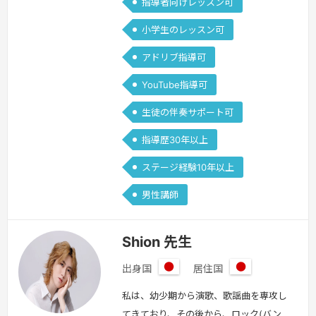
指導者向けレッスン可
小学生のレッスン可
アドリブ指導可
YouTube指導可
生徒の伴奏サポート可
指導歴30年以上
ステージ経験10年以上
男性講師
Shion 先生
出身国
居住国
日
日
本
本
私は、幼少期から演歌、歌謡曲を専攻し
てきており、その後から、ロック(バン