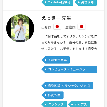
YouTube指導可
男性講師
えっきー 先生
出身国
居住国
日
日
本
本
作詞作曲をしてオリジナルソングを作
ってみませんか？「自分の思いを歌に乗
せて届ける」お手伝いをします！音楽大
学在学中。 オーボエ 歴10年以上！オ
その他管楽器
ーケストラ演奏10年！オーボエのレッ
スンも受付中です！一緒にオーボエの魅
コンピュータ・ミュージッ
力に迫ってみましょう♫
続きを見る »
ク/DTM
音楽理論(クラシック、ジャズ)
作詞作曲
クラシック
ポップス