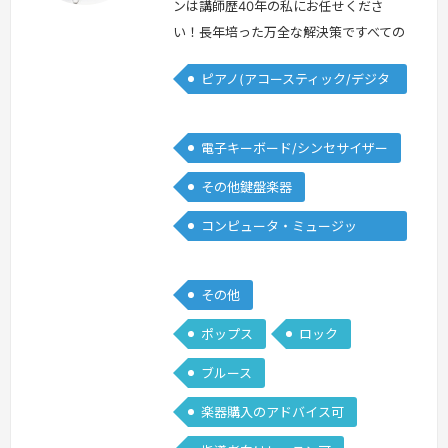
ンは講師歴40年の私にお任せくださ
い！長年培った万全な解決策ですべての
ご要望にお答えします！＜プロフィール
ピアノ(アコースティック/デジタ
＞学生時代より数々のコンテストに出場
ル)
するかたわら、 作編曲、自己のグルー
プ、スタジオミュージシャンなど本格的
電子キーボード/シンセサイザー
プロ活動をスタート。音楽コンサルティ
その他鍵盤楽器
ング、音楽ソフトウエア企画制作、音楽
教室運営、作編曲、プロデュース、国
コンピュータ・ミュージッ
内/海外デモンストレーション、研修、
ク/DTM
後進育成…
続きを見る »
その他
ポップス
ロック
ブルース
楽器購入のアドバイス可