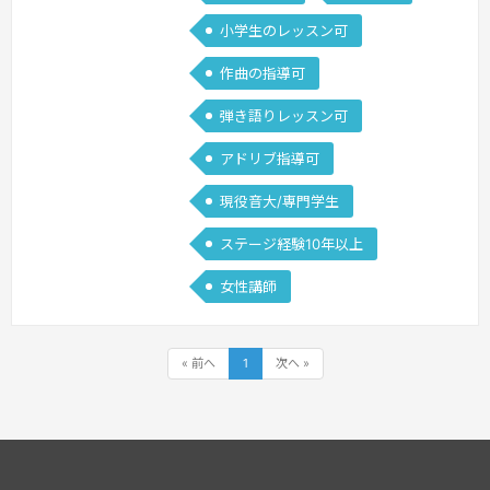
小学生のレッスン可
作曲の指導可
弾き語りレッスン可
アドリブ指導可
現役音大/専門学生
ステージ経験10年以上
女性講師
« 前へ
1
次へ »