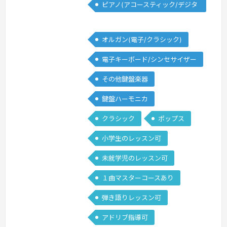
ピアノ(アコースティック/デジタ
でのレッスンには、松田知育ピアノメソ
ル)
ッド を取り入れています。このメソッ
ドは、慶應義塾大学医学部卒の研修医、
オルガン(電子/クラシック)
東京大学経済学部卒のお子さんを育てら
電子キーボード/シンセサイザー
れた松田光子先生が開発された教育法
で、子どもの「もっと知りたい！」とい
その他鍵盤楽器
う気持ちを育てることを目的としてい
鍵盤ハーモニカ
ま…
続きを見る »
クラシック
ポップス
小学生のレッスン可
未就学児のレッスン可
１曲マスターコースあり
弾き語りレッスン可
アドリブ指導可