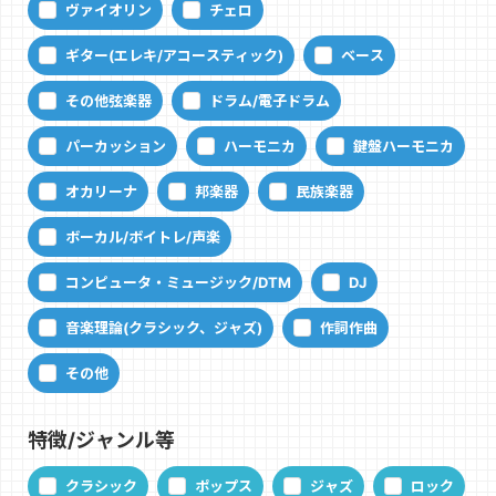
ヴァイオリン
チェロ
ギター(エレキ/アコースティック)
ベース
その他弦楽器
ドラム/電子ドラム
パーカッション
ハーモニカ
鍵盤ハーモニカ
オカリーナ
邦楽器
民族楽器
ボーカル/ボイトレ/声楽
コンピュータ・ミュージック/DTM
DJ
音楽理論(クラシック、ジャズ)
作詞作曲
その他
特徴/ジャンル等
クラシック
ポップス
ジャズ
ロック