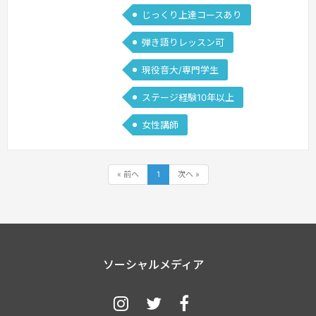
じっくり上達コースあり
弾き語りレッスン可
現役音大/専門学生
ステージ経験10年以上
女性講師
« 前へ
1
次へ »
ソーシャルメディア