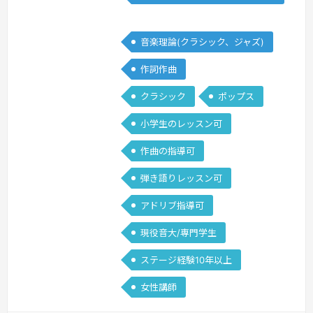
力に迫ってみましょう♫
続きを見る »
ク/DTM
音楽理論(クラシック、ジャズ)
作詞作曲
クラシック
ポップス
小学生のレッスン可
作曲の指導可
弾き語りレッスン可
アドリブ指導可
現役音大/専門学生
ステージ経験10年以上
女性講師