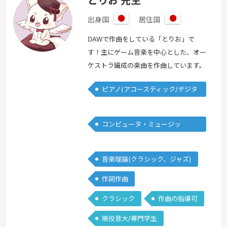
とりお 先生
出身国
居住国
日
日
本
本
DAWで作曲をしている「とりお」で
す！主にゲーム音楽を中心とした、オー
ケストラ編成の楽曲を作曲しています。
エピック、EDM、JPOPの制作なども行
ピアノ(アコースティック/デジタ
っています！作曲について何も知らなか
ル)
った自分が、たった3年で作曲できるよ
うになったプロセスやコツなどを、レッ
コンピュータ・ミュージッ
スンを通してお伝えしていければ幸いで
ク/DTM
す！【使用DAW】Logic Pro、Finale
続
きを見る »
音楽理論(クラシック、ジャズ)
作詞作曲
クラシック
作曲の指導可
現役音大/専門学生