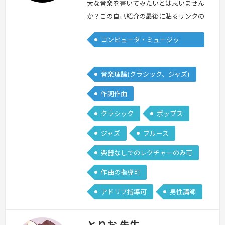
大な音楽を書いてみたいとは思いません
か？この自己紹介の最後に貼るリンクの
音楽は、実際の楽器をレコーディングし
コンピュータ・ミュージッ
たのではなく、すべてパソコンの打ち込
ク/DTM
みによる私の自作曲です。私は、日本、
アメリカと映画音楽を中心に勉強してき
音楽理論(クラシック、ジャズ)
ました。音楽理論、和声、オーケストレ
作詞作曲
ーション、DTMの打ち込みなど劇伴作
曲に関わるすべてをみっちりと勉強して
クラシック
ポップス
きました。日本では主にクラシックをベ
ジャズ
ブルース
ース…
続きを見る »
楽器なしでのレクチャーのみ可
作曲の指導可
アドリブ指導可
男性講師