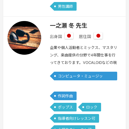
男性講師
一之瀬 冬 先生
出身国
居住国
日
日
本
本
企業や個人活動者とミックス、マスタリ
ング、楽曲提供の分野で4年間仕事を行
ってきております。VOCALOIDなどの現
代音楽が得意です。自分で曲を作ってみ
コンピュータ・ミュージッ
たいけど何から手をつければ良いか分か
ク/DTM
らない方へ、1番効率の良い方法でとり
あえず1曲作れるようになる、専門シラ
作詞作曲
バスを沢山の研究の末作り上げました。
ポップス
ロック
初心者の方が音楽制作に手をつけやすい
様、分かりやすいをモットーにレッスン
指導者向けレッスン可
を行っていきたいです。
続きを見る »