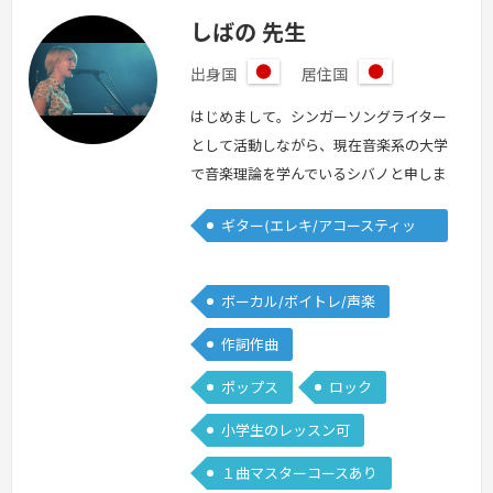
しばの 先生
出身国
居住国
日
日
本
本
はじめまして。シンガーソングライター
として活動しながら、現在音楽系の大学
で音楽理論を学んでいるシバノと申しま
す。学生の時からライブハウスで弾き語
ギター(エレキ/アコースティッ
りを始め、ワンマンライブも10回以上
ク)
経験があります。弾き語り初心者の方、
どうやって活動を始めたらいいのかわか
ボーカル/ボイトレ/声楽
らない方、どうやって活動を広げていけ
作詞作曲
ばいいのかわからない方、今までの経験
から相談に乗れると思います！基礎的な
ポップス
ロック
発声の仕方から簡単な弾き語りまで幅広
小学生のレッスン可
く、…
続きを見る »
１曲マスターコースあり