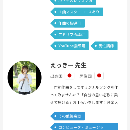
小学生のレッスン可
１曲マスターコースあり
作曲の指導可
アドリブ指導可
YouTube指導可
男性講師
えっきー 先生
出身国
居住国
日
日
本
本
作詞作曲をしてオリジナルソングを作
ってみませんか？「自分の思いを歌に乗
せて届ける」お手伝いをします！音楽大
学在学中。 オーボエ 歴10年以上！オ
その他管楽器
ーケストラ演奏10年！オーボエのレッ
スンも受付中です！一緒にオーボエの魅
コンピュータ・ミュージッ