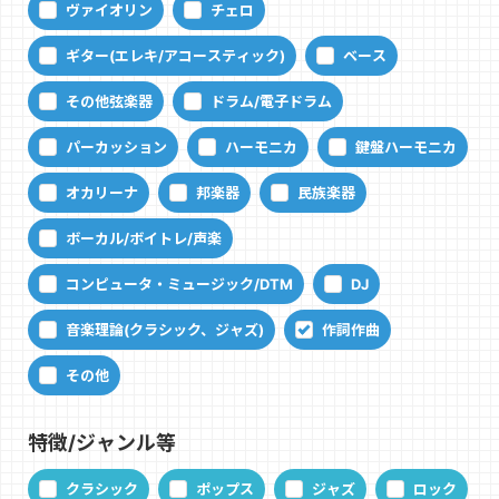
ヴァイオリン
チェロ
ギター(エレキ/アコースティック)
ベース
その他弦楽器
ドラム/電子ドラム
パーカッション
ハーモニカ
鍵盤ハーモニカ
オカリーナ
邦楽器
民族楽器
ボーカル/ボイトレ/声楽
コンピュータ・ミュージック/DTM
DJ
音楽理論(クラシック、ジャズ)
作詞作曲
その他
特徴/ジャンル等
クラシック
ポップス
ジャズ
ロック