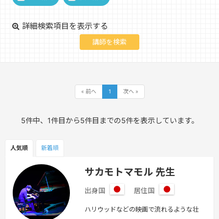
詳細検索項目を表示する
« 前へ
1
次へ »
5件中、1件目から5件目までの5件を表示しています。
人気順
新着順
サカモトマモル 先生
出身国
居住国
日
日
本
本
ハリウッドなどの映画で流れるような壮