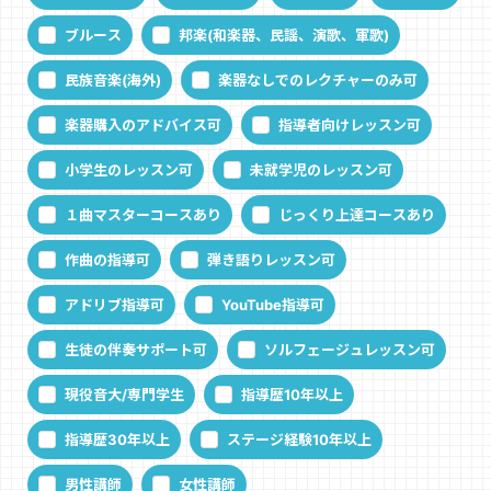
ブルース
邦楽(和楽器、民謡、演歌、軍歌)
民族音楽(海外)
楽器なしでのレクチャーのみ可
楽器購入のアドバイス可
指導者向けレッスン可
小学生のレッスン可
未就学児のレッスン可
１曲マスターコースあり
じっくり上達コースあり
作曲の指導可
弾き語りレッスン可
アドリブ指導可
YouTube指導可
生徒の伴奏サポート可
ソルフェージュレッスン可
現役音大/専門学生
指導歴10年以上
指導歴30年以上
ステージ経験10年以上
男性講師
女性講師