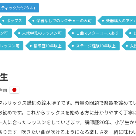
スティック/デジタル)
ポップス
楽器なしでのレクチャーのみ可
楽器購入のアド
ン可
未就学児のレッスン可
１曲マスターコースあり
レッスン可
指導歴10年以上
ステージ経験10年以上
女
先生
住国
日
本
タルサックス講師の鈴木博子です。音量の問題で楽器を諦めて
お勧めです。これからサックスを始める方に分かりやすく丁寧
一人に合ったレッスンをしていきます。講師歴20年、小学生か
あります。吹きたい曲が吹けるようになる楽しさを一緒に味わ