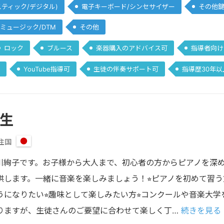
スティック/デジタル)
電子キーボード/シンセサイザー
その他
ミュージック/DTM
その他
ロック
ブルース
楽器購入のアドバイス可
指導者向け
YouTube指導可
生徒の伴奏サポート可
指導歴30年以
先生
住国
日
本
川絢子です。お子様から大人まで、初心者の方からピアノを深め
します。一緒に音楽を楽しみましょう！⭐︎ピアノを初めて習う方
うになりたい⭐︎趣味として楽しみたい方⭐︎コンクールや音楽大
なりますが、生徒さんのご要望に合わせて楽しく丁…
続きを見る 