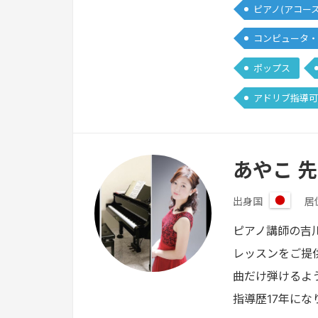
ピアノ(アコー
コンピュータ・
ポップス
アドリブ指導可
あやこ 
出身国
居
日
本
ピアノ講師の吉
レッスンをご提供
曲だけ弾けるよ
指導歴17年に