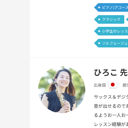
ピアノ(アコー
クラシック
小学生のレッス
ソルフェージュ
ひろこ 
出身国
居
日
本
サックス＆デジ
音が出せるので
るようお一人お
レッスン経験が