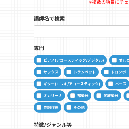
※複数の項目にチ
講師名で検索
専門
ピアノ(アコースティック/デジタル)
オルガ
サックス
トランペット
トロンボ
ギター(エレキ/アコースティック)
ベース
オカリーナ
邦楽器
民族楽器
作詞作曲
その他
特徴/ジャンル等