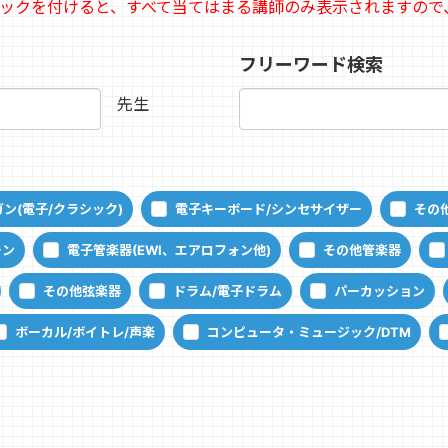
ェックを付けると、すべて当てはまる講師のみ表示されますので
フリーワード検索
先生
ン(電子/クラシック)
電子キーボード/シンセサイザー
その
ーン
電子管楽器(EWI、エアロフォン他)
その他管楽器
その他弦楽器
ドラム/電子ドラム
パーカッション
ボーカル/ボイトレ/声楽
コンピュータ・ミュージック/DTM