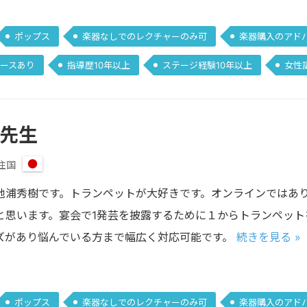
ポップス
楽器なしでのレクチャーのみ可
楽器購入のアド
ースあり
指導歴10年以上
ステージ経験10年以上
女性
 先生
住国
日
本
池浦秀樹です。トランペットが大好きです。オンラインではあ
と思います。宴会で1発芸を披露するために１からトランペット
ズがあり悩んでいる方まで幅広く対応可能です。
続きを見る »
ポップス
楽器なしでのレクチャーのみ可
楽器購入のアド