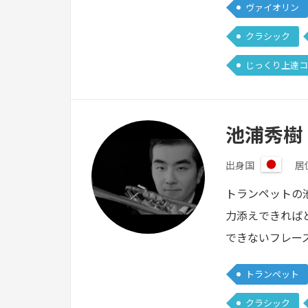
ヴァイオリン
クラシック
じっくり上達コ
池浦秀樹
出身国
居
日
本
トランペットの
力添えできれば
できないフレー
トランペット
クラシック