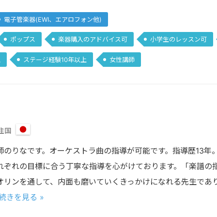
電子管楽器(EWI、エアロフォン他)
ポップス
楽器購入のアドバイス可
小学生のレッスン可
上
ステージ経験10年以上
女性講師
住国
日
本
師のりなです。オーケストラ曲の指導が可能です。指導歴13年。
れぞれの目標に合う丁寧な指導を心がけております。「楽譜の
オリンを通して、内面も磨いていくきっかけになれる先生であ
続きを見る »