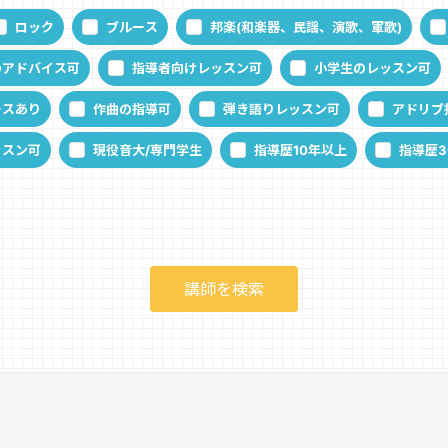
ロック
ブルース
邦楽(和楽器、民謡、演歌、軍歌)
のアドバイス可
指導者向けレッスン可
小学生のレッスン可
ースあり
作曲の指導可
弾き語りレッスン可
アドリブ
ッスン可
現役音大/専門学生
指導歴10年以上
指導歴3