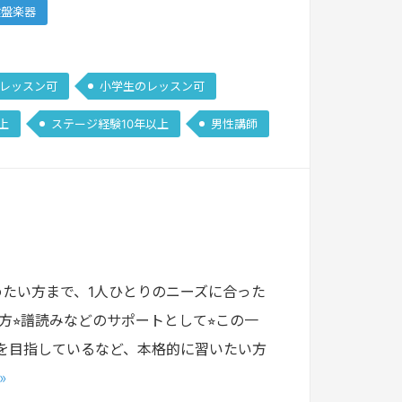
鍵盤楽器
レッスン可
小学生のレッスン可
上
ステージ経験10年以上
男性講師
たい方まで、1人ひとりのニーズに合った
⭐︎譜読みなどのサポートとして⭐︎この一
学を目指しているなど、本格的に習いたい方
»