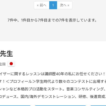
« 前へ
1
次へ »
7件中、1件目から7件目までの7件を表示しています。
 先生
住国
日
本
サイザーに関するレッスンは講師歴40年の私にお任せください
す！＜プロフィール＞学生時代より数々のコンテストに出場する
シャンなど本格的プロ活動をスタート。音楽コンサルティング
ロデュース、国内/海外デモンストレーション、研修、後進育成