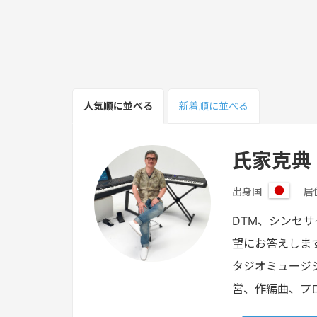
人気順
に並べる
新着順
に並べる
氏家克典
出身国
居
日
本
DTM、シンセ
望にお答えしま
タジオミュージ
営、作編曲、プ