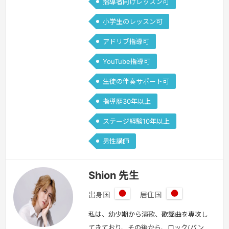
指導者向けレッスン可
小学生のレッスン可
アドリブ指導可
YouTube指導可
生徒の伴奏サポート可
指導歴30年以上
ステージ経験10年以上
男性講師
Shion 先生
出身国
居住国
日
日
本
本
私は、幼少期から演歌、歌謡曲を専攻し
てきており、その後から、ロック(バン