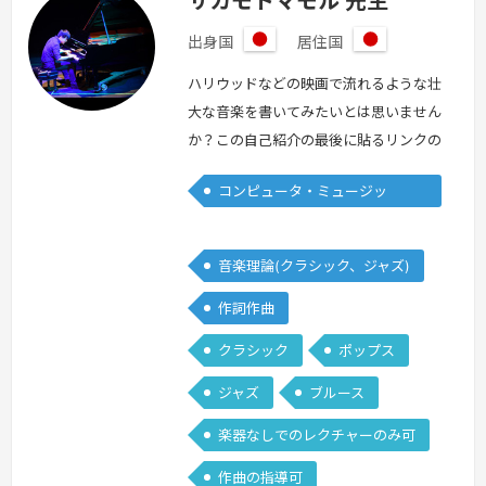
サカモトマモル 先生
出身国
居住国
日
日
本
本
ハリウッドなどの映画で流れるような壮
大な音楽を書いてみたいとは思いません
か？この自己紹介の最後に貼るリンクの
音楽は、実際の楽器をレコーディングし
コンピュータ・ミュージッ
たのではなく、すべてパソコンの打ち込
ク/DTM
みによる私の自作曲です。私は、日本、
アメリカと映画音楽を中心に勉強してき
音楽理論(クラシック、ジャズ)
ました。音楽理論、和声、オーケストレ
作詞作曲
ーション、DTMの打ち込みなど劇伴作
曲に関わるすべてをみっちりと勉強して
クラシック
ポップス
きました。日本では主にクラシックをベ
ジャズ
ブルース
ース…
続きを見る »
楽器なしでのレクチャーのみ可
作曲の指導可