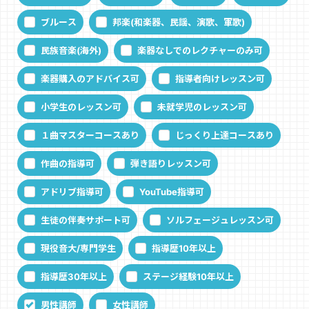
ブルース
邦楽(和楽器、民謡、演歌、軍歌)
民族音楽(海外)
楽器なしでのレクチャーのみ可
楽器購入のアドバイス可
指導者向けレッスン可
小学生のレッスン可
未就学児のレッスン可
１曲マスターコースあり
じっくり上達コースあり
作曲の指導可
弾き語りレッスン可
アドリブ指導可
YouTube指導可
生徒の伴奏サポート可
ソルフェージュレッスン可
現役音大/専門学生
指導歴10年以上
指導歴30年以上
ステージ経験10年以上
男性講師
女性講師