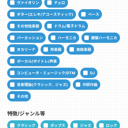
ヴァイオリン
チェロ
ギター(エレキ/アコースティック)
ベース
その他弦楽器
ドラム/電子ドラム
パーカッション
ハーモニカ
鍵盤ハーモニカ
オカリーナ
邦楽器
民族楽器
ボーカル/ボイトレ/声楽
コンピュータ・ミュージック/DTM
DJ
音楽理論(クラシック、ジャズ)
作詞作曲
その他
特徴/ジャンル等
クラシック
ポップス
ジャズ
ロック