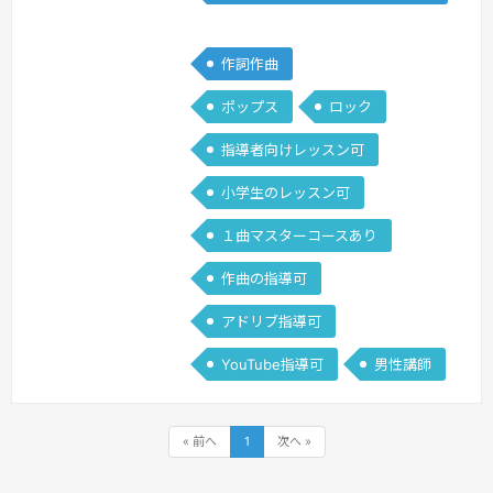
ク/DTM
らない方へ、1番効率の良い方法でとり
あえず1曲作れるようになる、専門シラ
作詞作曲
バスを沢山の研究の末作り上げました。
ポップス
ロック
初心者の方が音楽制作に手をつけやすい
様、分かりやすいをモットーにレッスン
指導者向けレッスン可
を行っていきたいです。
続きを見る »
小学生のレッスン可
１曲マスターコースあり
作曲の指導可
アドリブ指導可
YouTube指導可
男性講師
« 前へ
1
次へ »