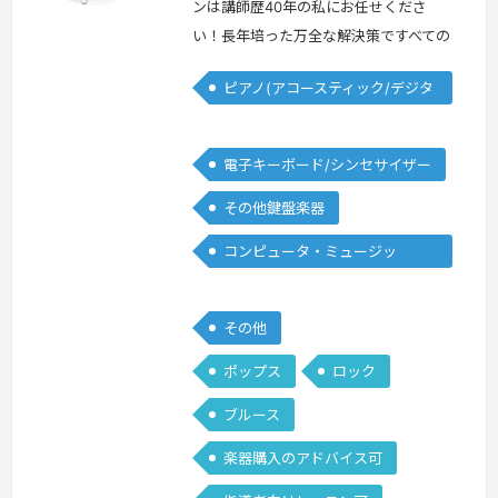
ンは講師歴40年の私にお任せくださ
い！長年培った万全な解決策ですべての
ご要望にお答えします！＜プロフィール
ピアノ(アコースティック/デジタ
＞学生時代より数々のコンテストに出場
ル)
するかたわら、 作編曲、自己のグルー
プ、スタジオミュージシャンなど本格的
電子キーボード/シンセサイザー
プロ活動をスタート。音楽コンサルティ
その他鍵盤楽器
ング、音楽ソフトウエア企画制作、音楽
教室運営、作編曲、プロデュース、国
コンピュータ・ミュージッ
内/海外デモンストレーション、研修、
ク/DTM
後進育成…
続きを見る »
その他
ポップス
ロック
ブルース
楽器購入のアドバイス可