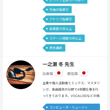
じっくり上達コースあり
作曲の指導可
アドリブ指導可
指導歴10年以上
ステージ経験10年以上
男性講師
一之瀬 冬 先生
出身国
居住国
日
日
本
本
企業や個人活動者とミックス、マスタリ
ング、楽曲提供の分野で4年間仕事を行
ってきております。VOCALOIDなどの現
代音楽が得意です。自分で曲を作ってみ
コンピュータ・ミュージッ
たいけど何から手をつければ良いか分か