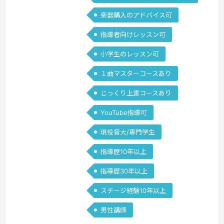
»
楽器購入のアドバイス可
指導者向けレッスン可
小学生のレッスン可
１曲マスターコースあり
じっくり上達コースあり
YouTube指導可
現役音大/専門学生
指導歴10年以上
指導歴30年以上
ステージ経験10年以上
男性講師