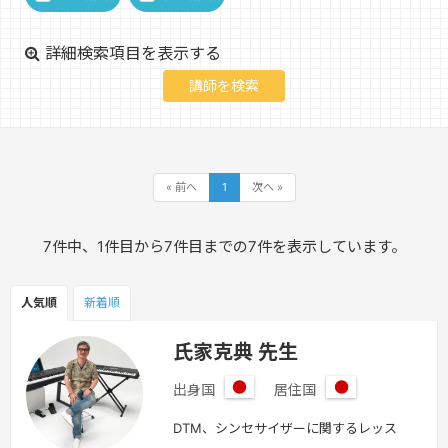
詳細検索項目を表示する
« 前へ
1
次へ »
7件中、1件目から7件目までの7件を表示しています。
人気順
新着順
氏家克典 先生
出身国
居住国
日
日
本
本
DTM、シンセサイザーに関するレッス