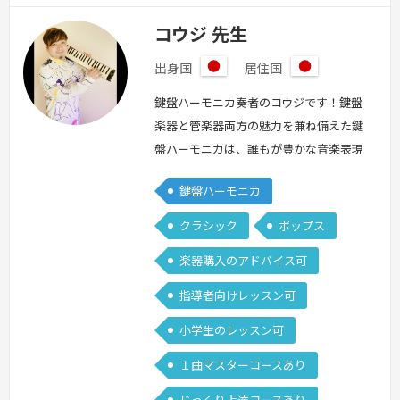
コウジ 先生
出身国
居住国
日
日
本
本
鍵盤ハーモニカ奏者のコウジです！鍵盤
楽器と管楽器両方の魅力を兼ね備えた鍵
盤ハーモニカは、誰もが豊かな音楽表現
を楽しめるステキな楽器です♪レッスン
鍵盤ハーモニカ
では初めての方向けの基礎基本講座か
ら、ビブラート・タンギング・ブレスコ
クラシック
ポップス
ントロール・指使いなどの様々なテクニ
楽器購入のアドバイス可
ック、表現の仕方、アレンジの工夫、他
の楽器とのアンサンブルについてなどな
指導者向けレッスン可
ど、みなさんの鍵盤ハーモニカ演奏がよ
小学生のレッスン可
り充実したものになるように多彩な内容
を扱っ…
続きを見る »
１曲マスターコースあり