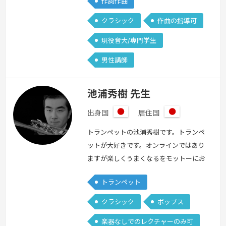
作詞作曲
クラシック
作曲の指導可
現役音大/専門学生
男性講師
池浦秀樹 先生
出身国
居住国
日
日
本
本
トランペットの池浦秀樹です。トランペ
ットが大好きです。オンラインではあり
ますが楽しくうまくなるをモットーにお
力添えできればと思います。宴会で1発
トランペット
芸を披露するために１からトランペット
をやりたい方から、音大受験でどうして
クラシック
ポップス
もできないフレーズがあり悩んでいる方
楽器なしでのレクチャーのみ可
まで幅広く対応可能です。
続きを見る