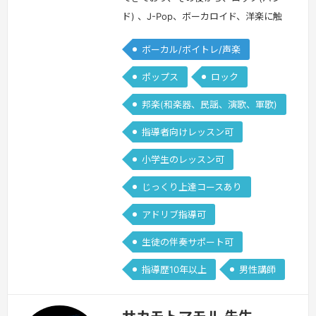
ド) 、J-Pop、ボーカロイド、洋楽に触
れてきました。オーディション経験は大
ボーカル/ボイトレ/声楽
手含め100を超えており、プロを目指し
ている方への対策も対応可能です。ま
ポップス
ロック
た、大手カルチャー教室でのレッスンも
邦楽(和楽器、民謡、演歌、軍歌)
受け持っていたため、初心者〜経験者問
わずレッスン可能です。カラオケの点数
指導者向けレッスン可
底上げも得意です。
続きを見る »
小学生のレッスン可
じっくり上達コースあり
アドリブ指導可
生徒の伴奏サポート可
指導歴10年以上
男性講師