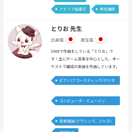
アドリブ指導可
男性講師
とりお 先生
出身国
居住国
日
日
本
本
DAWで作曲をしている「とりお」で
す！主にゲーム音楽を中心とした、オー
ケストラ編成の楽曲を作曲しています。
エピック、EDM、JPOPの制作なども行
ピアノ(アコースティック/デジタ
っています！作曲について何も知らなか
ル)
った自分が、たった3年で作曲できるよ
うになったプロセスやコツなどを、レッ
コンピュータ・ミュージッ
スンを通してお伝えしていければ幸いで
ク/DTM
す！【使用DAW】Logic Pro、Finale
続
きを見る »
音楽理論(クラシック、ジャズ)