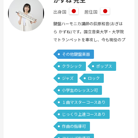
かずね 先生
出身国
居住国
日
日
本
本
鍵盤ハーモニカ講師の荻原和音(おぎは
ら かずね)です。国立音楽大学・大学院
でトランペットを専攻し、今も現役のプ
レイヤーとして活動しています。鍵盤ハ
その他鍵盤楽器
ーモニカは約10年演奏していて、トラン
ペットで身につけた息のコントロールを
クラシック
ポップス
活かしながら、"主役としても輝ける"メ
ジャズ
ロック
ロディ楽器としての魅力を伝えるのが得
意です。また、ドラマ・映画・ゲーム・
小学生のレッスン可
CMなどの音楽にも関わってきた経験を
１曲マスターコースあり
通して、「どうすればより多くの人の…
続きを見る »
じっくり上達コースあり
作曲の指導可