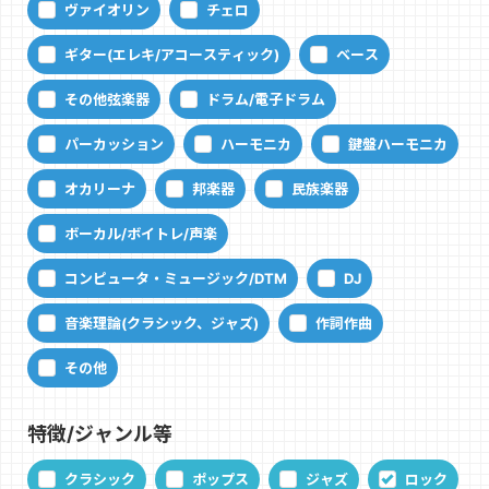
ヴァイオリン
チェロ
ギター(エレキ/アコースティック)
ベース
その他弦楽器
ドラム/電子ドラム
パーカッション
ハーモニカ
鍵盤ハーモニカ
オカリーナ
邦楽器
民族楽器
ボーカル/ボイトレ/声楽
コンピュータ・ミュージック/DTM
DJ
音楽理論(クラシック、ジャズ)
作詞作曲
その他
特徴/ジャンル等
クラシック
ポップス
ジャズ
ロック