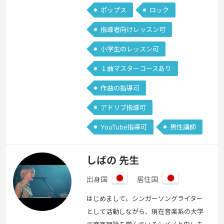
ポップス
ロック
初心者の方が音楽制作に手をつけやすい
様、分かりやすいをモットーにレッスン
指導者向けレッスン可
を行っていきたいです。
続きを見る »
小学生のレッスン可
１曲マスターコースあり
作曲の指導可
アドリブ指導可
YouTube指導可
男性講師
しばの 先生
出身国
居住国
日
日
本
本
はじめまして。シンガーソングライター
として活動しながら、現在音楽系の大学