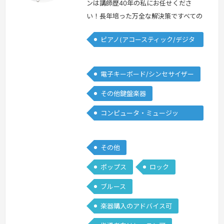
ンは講師歴40年の私にお任せくださ
い！長年培った万全な解決策ですべての
ご要望にお答えします！＜プロフィール
ピアノ(アコースティック/デジタ
＞学生時代より数々のコンテストに出場
ル)
するかたわら、 作編曲、自己のグルー
プ、スタジオミュージシャンなど本格的
電子キーボード/シンセサイザー
プロ活動をスタート。音楽コンサルティ
その他鍵盤楽器
ング、音楽ソフトウエア企画制作、音楽
教室運営、作編曲、プロデュース、国
コンピュータ・ミュージッ
内/海外デモンストレーション、研修、
ク/DTM
後進育成…
続きを見る »
その他
ポップス
ロック
ブルース
楽器購入のアドバイス可