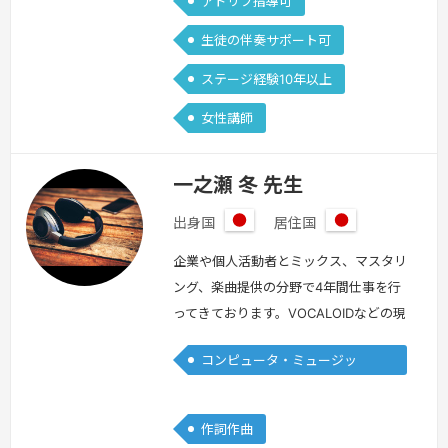
アドリブ指導可
生徒の伴奏サポート可
ステージ経験10年以上
女性講師
一之瀬 冬 先生
出身国
居住国
日
日
本
本
企業や個人活動者とミックス、マスタリ
ング、楽曲提供の分野で4年間仕事を行
ってきております。VOCALOIDなどの現
代音楽が得意です。自分で曲を作ってみ
コンピュータ・ミュージッ
たいけど何から手をつければ良いか分か
ク/DTM
らない方へ、1番効率の良い方法でとり
あえず1曲作れるようになる、専門シラ
作詞作曲
バスを沢山の研究の末作り上げました。