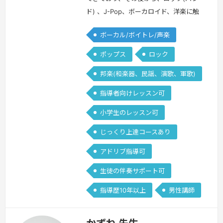
ド) 、J-Pop、ボーカロイド、洋楽に触
れてきました。オーディション経験は大
ボーカル/ボイトレ/声楽
手含め100を超えており、プロを目指し
ている方への対策も対応可能です。ま
ポップス
ロック
た、大手カルチャー教室でのレッスンも
邦楽(和楽器、民謡、演歌、軍歌)
受け持っていたため、初心者〜経験者問
わずレッスン可能です。カラオケの点数
指導者向けレッスン可
底上げも得意です。
続きを見る »
小学生のレッスン可
じっくり上達コースあり
アドリブ指導可
生徒の伴奏サポート可
指導歴10年以上
男性講師