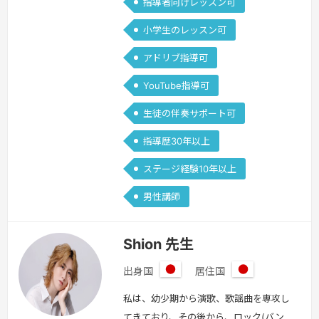
指導者向けレッスン可
小学生のレッスン可
アドリブ指導可
YouTube指導可
生徒の伴奏サポート可
指導歴30年以上
ステージ経験10年以上
男性講師
Shion 先生
出身国
居住国
日
日
本
本
私は、幼少期から演歌、歌謡曲を専攻し
てきており、その後から、ロック(バン