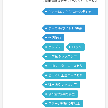
で音楽理論を学んでいるシバノと申しま
す。学生の時からライブハウスで弾き語
ギター(エレキ/アコースティッ
りを始め、ワンマンライブも10回以上
ク)
経験があります。弾き語り初心者の方、
どうやって活動を始めたらいいのかわか
ボーカル/ボイトレ/声楽
らない方、どうやって活動を広げていけ
作詞作曲
ばいいのかわからない方、今までの経験
から相談に乗れると思います！基礎的な
ポップス
ロック
発声の仕方から簡単な弾き語りまで幅広
小学生のレッスン可
く、…
続きを見る »
１曲マスターコースあり
じっくり上達コースあり
弾き語りレッスン可
現役音大/専門学生
ステージ経験10年以上