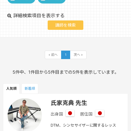
詳細検索項目を表示する
« 前へ
1
次へ »
5件中、1件目から5件目までの5件を表示しています。
人気順
新着順
氏家克典 先生
出身国
居住国
日
日
本
本
DTM、シンセサイザーに関するレッス