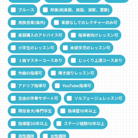
ブルース
邦楽(和楽器、民謡、演歌、軍歌)
民族音楽(海外)
楽器なしでのレクチャーのみ可
楽器購入のアドバイス可
指導者向けレッスン可
小学生のレッスン可
未就学児のレッスン可
１曲マスターコースあり
じっくり上達コースあり
作曲の指導可
弾き語りレッスン可
アドリブ指導可
YouTube指導可
生徒の伴奏サポート可
ソルフェージュレッスン可
現役音大/専門学生
指導歴10年以上
指導歴30年以上
ステージ経験10年以上
男性講師
女性講師